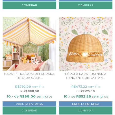
COMPRAR
CAPA LISTRAS AMARELAS PARA
CÚPULA PARA LUMINÁRIA
TETO DA CASIN...
PENDENTE DE RATTAN...
R$792,00
com
Pix
R$473,22
com
Pix
R$880,00
R$525,80
10
x de
R$88,00
sem juros
10
x de
R$52,58
sem juros
PRONTA ENTREGA
PRONTA ENTREGA