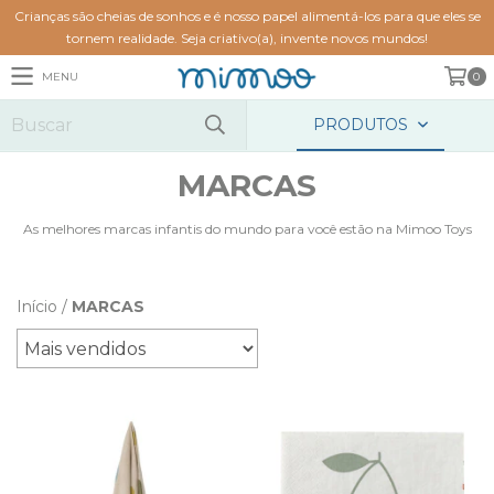
Crianças são cheias de sonhos e é nosso papel alimentá-los para que eles se
tornem realidade. Seja criativo(a), invente novos mundos!
MENU
0
PRODUTOS
MARCAS
As melhores marcas infantis do mundo para você estão na Mimoo Toys
Início
/
MARCAS