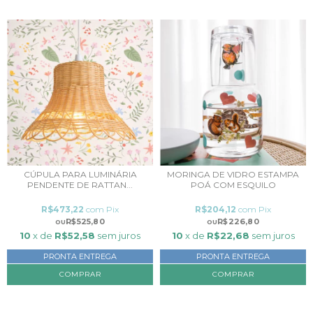
CÚPULA PARA LUMINÁRIA
MORINGA DE VIDRO ESTAMPA
PENDENTE DE RATTAN...
POÁ COM ESQUILO
R$473,22
com
Pix
R$204,12
com
Pix
R$525,80
R$226,80
10
x de
R$52,58
sem juros
10
x de
R$22,68
sem juros
PRONTA ENTREGA
PRONTA ENTREGA