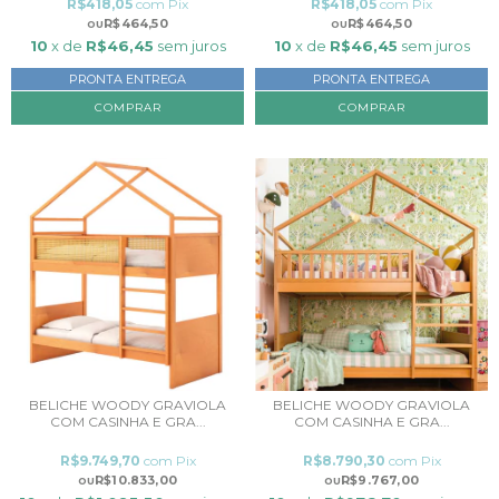
R$418,05
com
Pix
R$418,05
com
Pix
R$464,50
R$464,50
10
x de
R$46,45
sem juros
10
x de
R$46,45
sem juros
PRONTA ENTREGA
PRONTA ENTREGA
BELICHE WOODY GRAVIOLA
BELICHE WOODY GRAVIOLA
COM CASINHA E GRA...
COM CASINHA E GRA...
R$9.749,70
com
Pix
R$8.790,30
com
Pix
R$10.833,00
R$9.767,00