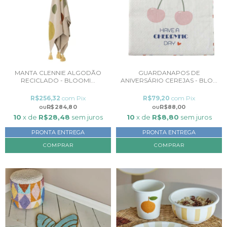
MANTA CLENNIE ALGODÃO
GUARDANAPOS DE
RECICLADO - BLOOMI...
ANIVERSÁRIO CEREJAS - BLO...
R$256,32
com
Pix
R$79,20
com
Pix
R$284,80
R$88,00
10
x de
R$28,48
sem juros
10
x de
R$8,80
sem juros
PRONTA ENTREGA
PRONTA ENTREGA