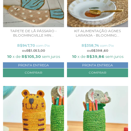
TAPETE DE LÃ PÁSSARO -
KIT ALIMENTAÇÃO AGNES
BLOOMINGVILLE MIN...
LARANJA - BLOOMING...
R$947,70
com
Pix
R$358,74
com
Pix
R$1.053,00
R$398,60
10
x de
R$105,30
sem juros
10
x de
R$39,86
sem juros
PRONTA ENTREGA
PRONTA ENTREGA