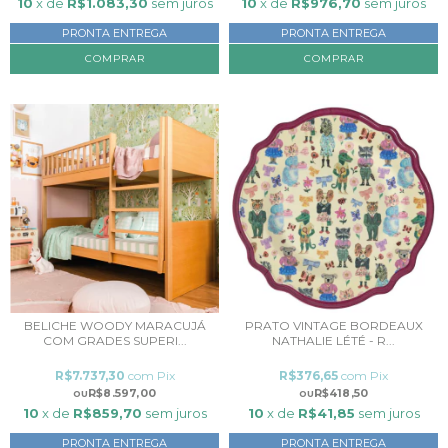
10
x de
R$1.083,30
sem juros
10
x de
R$976,70
sem juros
PRONTA ENTREGA
PRONTA ENTREGA
COMPRAR
COMPRAR
BELICHE WOODY MARACUJÁ
PRATO VINTAGE BORDEAUX
COM GRADES SUPERI...
NATHALIE LÉTÉ - R...
R$7.737,30
com
Pix
R$376,65
com
Pix
R$8.597,00
R$418,50
10
x de
R$859,70
sem juros
10
x de
R$41,85
sem juros
PRONTA ENTREGA
PRONTA ENTREGA