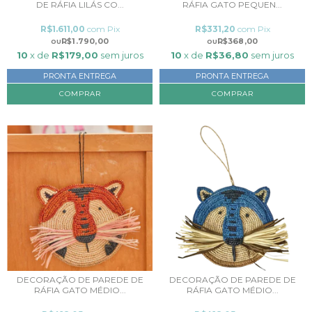
DE RÁFIA LILÁS CO...
RÁFIA GATO PEQUEN...
R$1.611,00
com
Pix
R$331,20
com
Pix
R$1.790,00
R$368,00
10
x de
R$179,00
sem juros
10
x de
R$36,80
sem juros
PRONTA ENTREGA
PRONTA ENTREGA
DECORAÇÃO DE PAREDE DE
DECORAÇÃO DE PAREDE DE
RÁFIA GATO MÉDIO...
RÁFIA GATO MÉDIO...