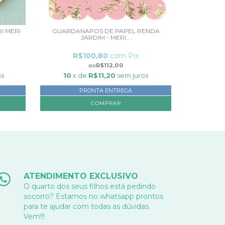
I MERI
GUARDANAPOS DE PAPEL RENDA
JARDIM - MERI...
R$100,80
com
Pix
R$112,00
os
10
x de
R$11,20
sem juros
PRONTA ENTREGA
ATENDIMENTO EXCLUSIVO
O quarto dos seus filhos está pedindo
socorro? Estamos no whatsapp prontos
para te ajudar com todas as dúvidas.
Vem!!!