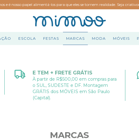
hos e é nosso papel alimentá-los para que eles se tornem realidade. Seja criativ
AÇÃO
ESCOLA
FESTAS
MARCAS
MODA
MÓVEIS
E TEM + FRETE GRÁTIS
À partir de R$500,00 em compras para
o SUL, SUDESTE e DF. Montagem
GRÁTIS dos MÓVEIS em São Paulo
(Capital).
MARCAS