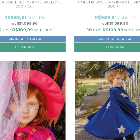
A SOLTEIRO INFANTIL PALLONE
COLCHA SOLTEIRO INFANTIL FI
200 FIO...
200 FI...
R$989,91
com
Pix
R$989,91
com
Pix
R$1.099,90
R$1.099,90
0
x de
R$109,99
sem juros
10
x de
R$109,99
sem jur
PRONTA ENTREGA
PRONTA ENTREGA