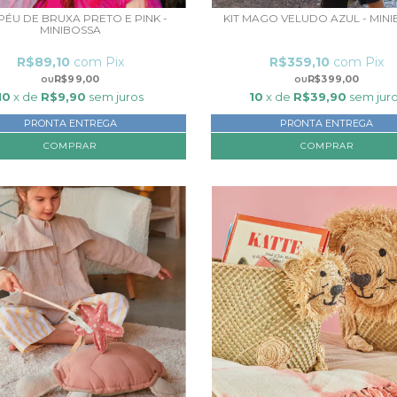
ÉU DE BRUXA PRETO E PINK -
KIT MAGO VELUDO AZUL - MIN
MINIBOSSA
R$89,10
com
Pix
R$359,10
com
Pix
R$99,00
R$399,00
10
x de
R$9,90
sem juros
10
x de
R$39,90
sem jur
PRONTA ENTREGA
PRONTA ENTREGA