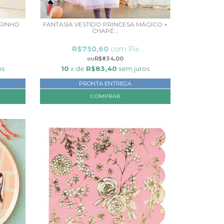
ARINHO
FANTASIA VESTIDO PRINCESA MÁGICO +
CHAPÉ...
R$750,60
com
Pix
R$834,00
os
10
x de
R$83,40
sem juros
PRONTA ENTREGA
COMPRAR