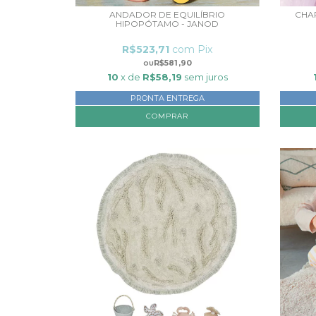
ANDADOR DE EQUILÍBRIO
CHAP
HIPOPÓTAMO - JANOD
R$523,71
com
Pix
R$581,90
10
x de
R$58,19
sem juros
PRONTA ENTREGA