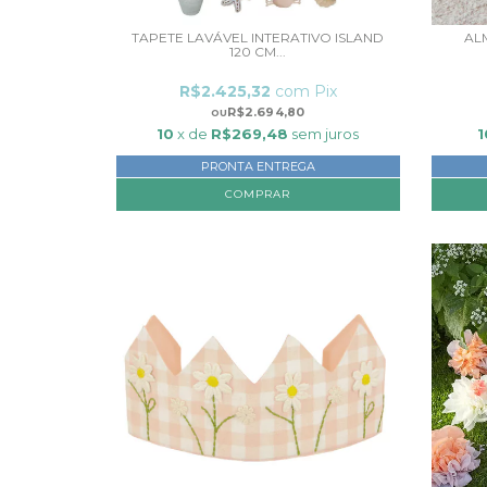
TAPETE LAVÁVEL INTERATIVO ISLAND
AL
120 CM...
R$2.425,32
com
Pix
R$2.694,80
10
x de
R$269,48
sem juros
1
PRONTA ENTREGA