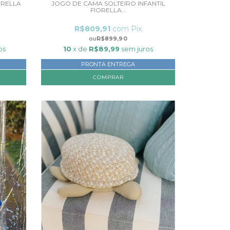
ORELLA
JOGO DE CAMA SOLTEIRO INFANTIL
FIORELLA...
R$809,91
com
Pix
R$899,90
os
10
x de
R$89,99
sem juros
PRONTA ENTREGA