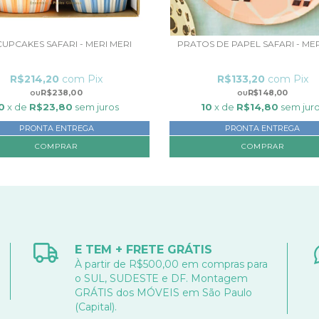
 CUPCAKES SAFARI - MERI MERI
PRATOS DE PAPEL SAFARI - MER
R$214,20
com
Pix
R$133,20
com
Pix
R$238,00
R$148,00
0
x de
R$23,80
sem juros
10
x de
R$14,80
sem jur
PRONTA ENTREGA
PRONTA ENTREGA
E TEM + FRETE GRÁTIS
À partir de R$500,00 em compras para
o SUL, SUDESTE e DF. Montagem
GRÁTIS dos MÓVEIS em São Paulo
(Capital).