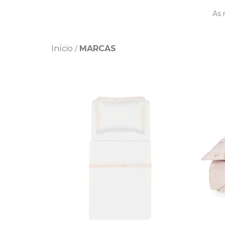
As 
Início
MARCAS
/