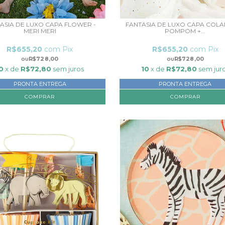
ASIA DE LUXO CAPA FLOWER -
FANTASIA DE LUXO CAPA COL
MERI MERI
POMPOM +...
R$655,20
com
Pix
R$655,20
com
Pix
R$728,00
R$728,00
0
x de
R$72,80
sem juros
10
x de
R$72,80
sem jur
PRONTA ENTREGA
PRONTA ENTREGA