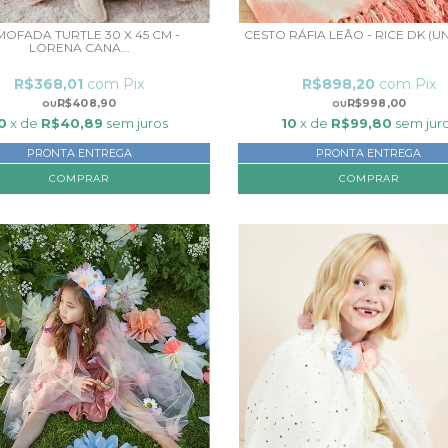
MOFADA TURTLE 30 X 45 CM -
CESTO RÁFIA LEÃO - RICE DK (U
LORENA CANA...
R$368,01
com
Pix
R$898,20
com
Pix
R$408,90
R$998,00
0
x de
R$40,89
sem juros
10
x de
R$99,80
sem jur
PRONTA ENTREGA
PRONTA ENTREGA
COMPRAR