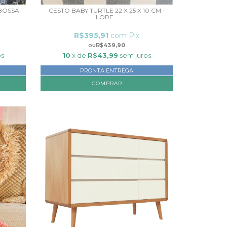
IBOSSA
CESTO BABY TURTLE 22 X 25 X 10 CM -
LORE...
R$395,91
com
Pix
R$439,90
os
10
x de
R$43,99
sem juros
PRONTA ENTREGA