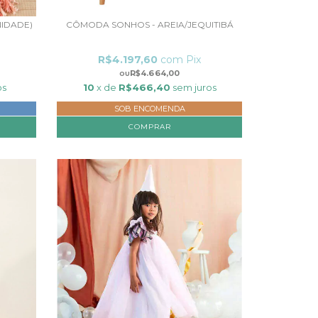
NIDADE)
CÔMODA SONHOS - AREIA/JEQUITIBÁ
R$4.197,60
com
Pix
R$4.664,00
os
10
x de
R$466,40
sem juros
SOB ENCOMENDA
COMPRAR