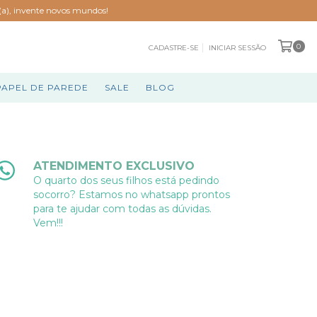
o(a), invente novos mundos!
0
CADASTRE-SE
INICIAR SESSÃO
PAPEL DE PAREDE
SALE
BLOG
ATENDIMENTO EXCLUSIVO
O quarto dos seus filhos está pedindo
socorro? Estamos no whatsapp prontos
para te ajudar com todas as dúvidas.
Vem!!!