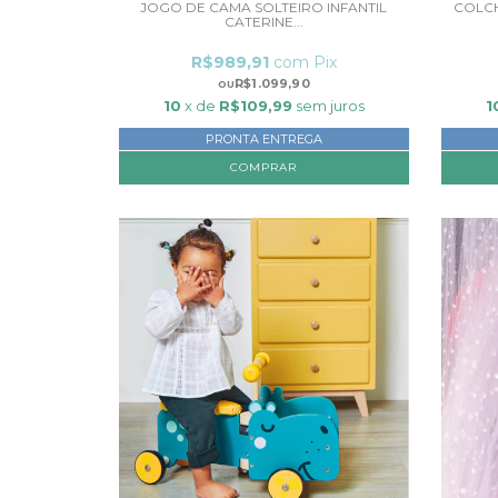
JOGO DE CAMA SOLTEIRO INFANTIL
COLCH
CATERINE...
R$989,91
com
Pix
R$1.099,90
10
x de
R$109,99
sem juros
1
PRONTA ENTREGA