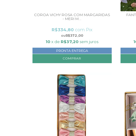
COROA VICHY ROSA COM MARGARIDAS
FANT
- MERI M...
R$334,80
com
Pix
R$372,00
10
x de
R$37,20
sem juros
1
PRONTA ENTREGA