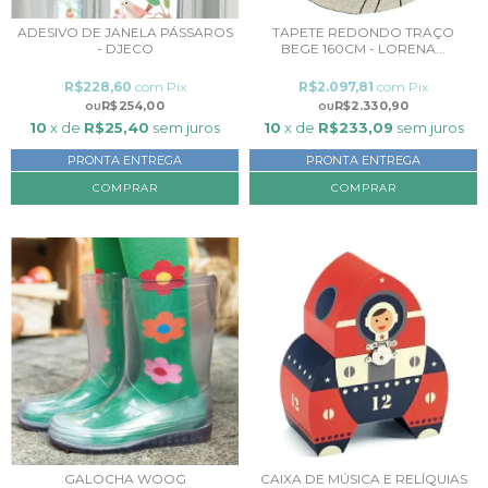
ADESIVO DE JANELA PÁSSAROS
TAPETE REDONDO TRAÇO
- DJECO
BEGE 160CM - LORENA...
R$228,60
com
Pix
R$2.097,81
com
Pix
R$254,00
R$2.330,90
10
x de
R$25,40
sem juros
10
x de
R$233,09
sem juros
PRONTA ENTREGA
PRONTA ENTREGA
GALOCHA WOOG
CAIXA DE MÚSICA E RELÍQUIAS