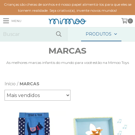
Crianças são cheias de sonhos e é nosso papel alimentá-los para que eles se
tornem realidade. Seja criativo(a), invente novos mundos!
MENU
0
PRODUTOS
MARCAS
As melhores marcas infantis do mundo para você estão na Mimoo Toys
Início
/
MARCAS