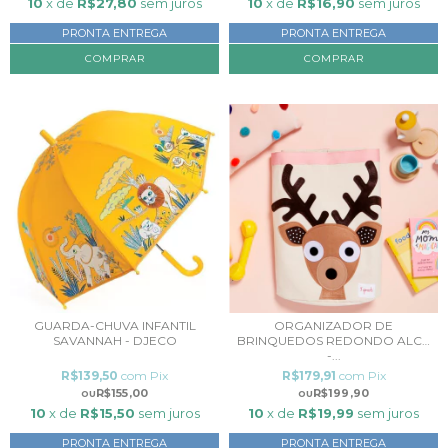
10
x de
R$27,80
sem juros
10
x de
R$16,90
sem juros
PRONTA ENTREGA
PRONTA ENTREGA
COMPRAR
GUARDA-CHUVA INFANTIL
ORGANIZADOR DE
SAVANNAH - DJECO
BRINQUEDOS REDONDO ALCE
-...
R$139,50
com
Pix
R$179,91
com
Pix
R$155,00
R$199,90
10
x de
R$15,50
sem juros
10
x de
R$19,99
sem juros
PRONTA ENTREGA
PRONTA ENTREGA