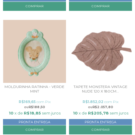
MOLDURINHA RATINHA - VERDE
TAPETE MONSTERA VINTAGE
MINT
NUDE 120 X 180CM...
R$169,65
com
Pix
R$1.852,02
com
Pix
R$188,50
R$2.057,80
10
x de
R$18,85
sem juros
10
x de
R$205,78
sem juros
PRONTA ENTREGA
PRONTA ENTREGA