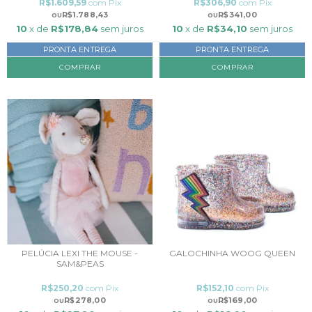
R$1.609,59
com
Pix
R$306,90
com
Pix
R$1.788,43
R$341,00
10
x de
R$178,84
sem juros
10
x de
R$34,10
sem juros
PRONTA ENTREGA
PRONTA ENTREGA
COMPRAR
PELÚCIA LEXI THE MOUSE -
GALOCHINHA WOOG QUEEN
SAM&PEAS
R$250,20
com
Pix
R$152,10
com
Pix
R$278,00
R$169,00