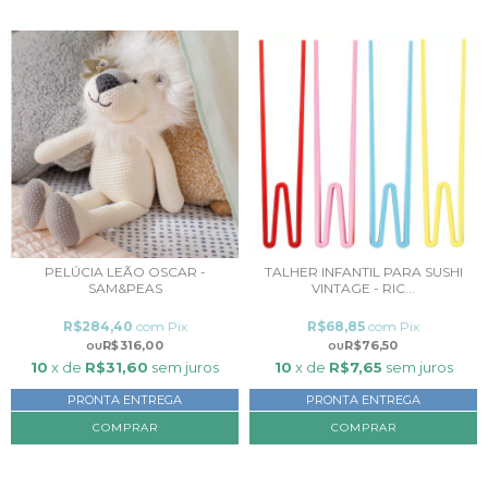
PELÚCIA LEÃO OSCAR -
TALHER INFANTIL PARA SUSHI
SAM&PEAS
VINTAGE - RIC...
R$284,40
com
Pix
R$68,85
com
Pix
R$316,00
R$76,50
10
x de
R$31,60
sem juros
10
x de
R$7,65
sem juros
PRONTA ENTREGA
PRONTA ENTREGA
COMPRAR