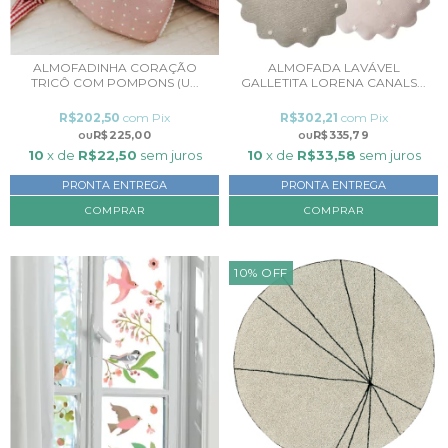
ALMOFADINHA CORAÇÃO
ALMOFADA LAVÁVEL
TRICÔ COM POMPONS (U...
GALLETITA LORENA CANALS...
R$202,50
com
Pix
R$302,21
com
Pix
R$225,00
R$335,79
10
x de
R$22,50
sem juros
10
x de
R$33,58
sem juros
PRONTA ENTREGA
PRONTA ENTREGA
COMPRAR
COMPRAR
10
%
OFF