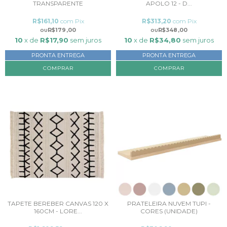
TRANSPARENTE
APOLO 12 - D...
R$161,10
com
Pix
R$313,20
com
Pix
R$179,00
R$348,00
10
x de
R$17,90
sem juros
10
x de
R$34,80
sem juros
PRONTA ENTREGA
PRONTA ENTREGA
COMPRAR
TAPETE BEREBER CANVAS 120 X
PRATELEIRA NUVEM TUPI -
160CM - LORE...
CORES (UNIDADE)