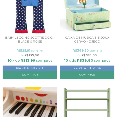
BABY LEGGING SCOTTIE DOG -
CAIXA DE MÚSICA E BIJOUX
BLADE & ROSE
CERVO - DJECO
R$125,91
com
Pix
R$349,20
com
Pix
R$139,90
R$388,00
10
x de
R$13,99
sem juros
10
x de
R$38,80
sem juros
PRONTA ENTREGA
PRONTA ENTREGA
COMPRAR