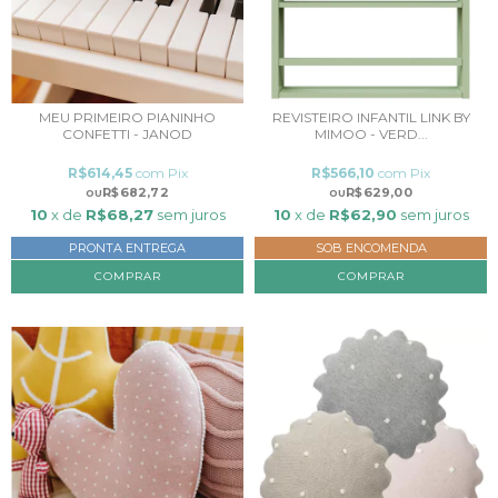
MEU PRIMEIRO PIANINHO
REVISTEIRO INFANTIL LINK BY
CONFETTI - JANOD
MIMOO - VERD...
R$614,45
com
Pix
R$566,10
com
Pix
R$682,72
R$629,00
10
x de
R$68,27
sem juros
10
x de
R$62,90
sem juros
PRONTA ENTREGA
SOB ENCOMENDA
COMPRAR