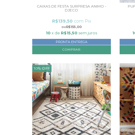
CAIXAS DE FESTA SURPRESA ANIMO -
PUF
DJECO
R$139,50
com
Pix
R$155,00
10
x de
R$15,50
sem juros
1
PRONTA ENTREGA
10
%
OFF