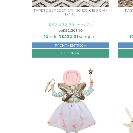
TAPETE BEREBER ETHNIC 120 X 180 CM -
PAS
LOR...
R$2.072,79
com
Pix
R$2.303,10
10
x de
R$230,31
sem juros
1
PRONTA ENTREGA