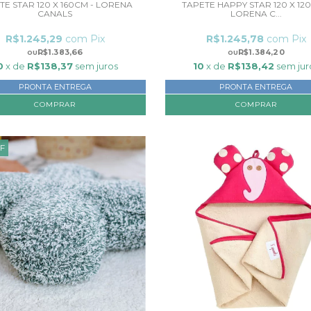
TE STAR 120 X 160CM - LORENA
TAPETE HAPPY STAR 120 X 12
CANALS
LORENA C...
R$1.245,29
com
Pix
R$1.245,78
com
Pix
R$1.383,66
R$1.384,20
0
x de
R$138,37
sem juros
10
x de
R$138,42
sem jur
PRONTA ENTREGA
PRONTA ENTREGA
F