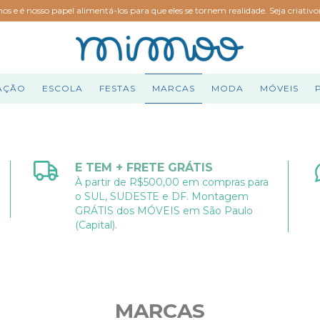
hos e é nosso papel alimentá-los para que eles se tornem realidade. Seja criativ
AÇÃO
ESCOLA
FESTAS
MARCAS
MODA
MÓVEIS
E TEM + FRETE GRÁTIS
À partir de R$500,00 em compras para
o SUL, SUDESTE e DF. Montagem
GRÁTIS dos MÓVEIS em São Paulo
(Capital).
MARCAS