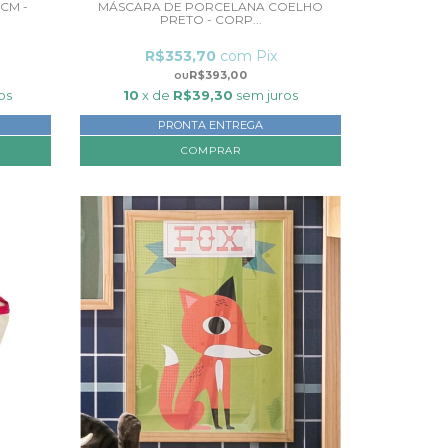
0CM -
MÁSCARA DE PORCELANA COELHO
PRETO - CORP...
R$353,70
com
Pix
R$393,00
os
10
x de
R$39,30
sem juros
PRONTA ENTREGA