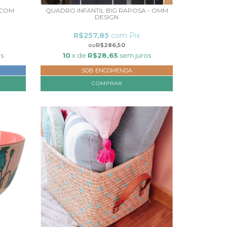
 COM
QUADRO INFANTIL BIG RAPOSA - OMM
DESIGN
R$257,85
com
Pix
R$286,50
s
10
x de
R$28,65
sem juros
SOB ENCOMENDA
COMPRAR