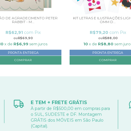
ÃO DE AGRADECIMENTO PETER
KIT LETRAS E ILUSTRAÇÕES LIG
RABBIT - M...
OMM D...
R$62,91
com
Pix
R$79,20
com
Pix
R$69,90
R$88,00
10
x de
R$6,99
sem juros
10
x de
R$8,80
sem juro
PRONTA ENTREGA
PRONTA ENTREGA
E TEM + FRETE GRÁTIS
À partir de R$500,00 em compras para
o SUL, SUDESTE e DF. Montagem
GRÁTIS dos MÓVEIS em São Paulo
(Capital).