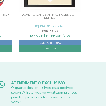
HT BOX
QUADRO CARDS ANIMAL FACES LION -
EEF. LI...
R$134,01
com
Pix
R$148,90
s
10
x de
R$14,89
sem juros
PRONTA ENTREGA
ATENDIMENTO EXCLUSIVO
O quarto dos seus filhos está pedindo
socorro? Estamos no whatsapp prontos
para te ajudar com todas as dúvidas.
Vem!!!