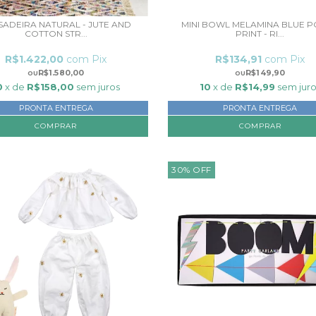
SADEIRA NATURAL - JUTE AND
MINI BOWL MELAMINA BLUE 
COTTON STR...
PRINT - RI...
R$1.422,00
com
Pix
R$134,91
com
Pix
R$1.580,00
R$149,90
0
x de
R$158,00
sem juros
10
x de
R$14,99
sem juro
PRONTA ENTREGA
PRONTA ENTREGA
30
%
OFF