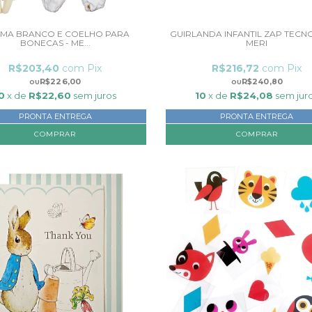
AMA BRANCO E COELHO PARA
GUIRLANDA INFANTIL ZAP TECNO
BONECAS - ME...
MERI
R$203,40
com
Pix
R$216,72
com
Pix
R$226,00
R$240,80
0
x de
R$22,60
sem juros
10
x de
R$24,08
sem jur
PRONTA ENTREGA
PRONTA ENTREGA