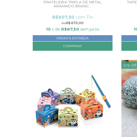
PRATELEIRA TRIPLA DE METAL
TAPE
ARAMADO BRANC...
R$607,50
com
Pix
R$675,00
10
x de
R$67,50
sem juros
1
PRONTA ENTREGA
10
%
OF