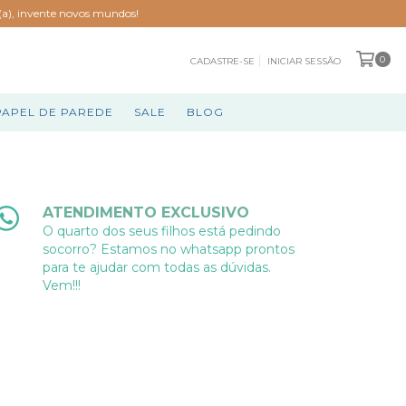
o(a), invente novos mundos!
0
CADASTRE-SE
INICIAR SESSÃO
PAPEL DE PAREDE
SALE
BLOG
ATENDIMENTO EXCLUSIVO
O quarto dos seus filhos está pedindo
socorro? Estamos no whatsapp prontos
para te ajudar com todas as dúvidas.
Vem!!!