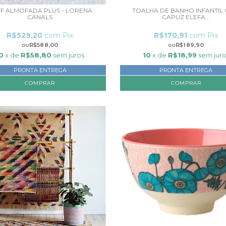
F ALMOFADA PLUS - LORENA
TOALHA DE BANHO INFANTIL
CANALS
CAPUZ ELEFA...
R$529,20
com
Pix
R$170,91
com
Pix
R$588,00
R$189,90
0
x de
R$58,80
sem juros
10
x de
R$18,99
sem juro
PRONTA ENTREGA
PRONTA ENTREGA