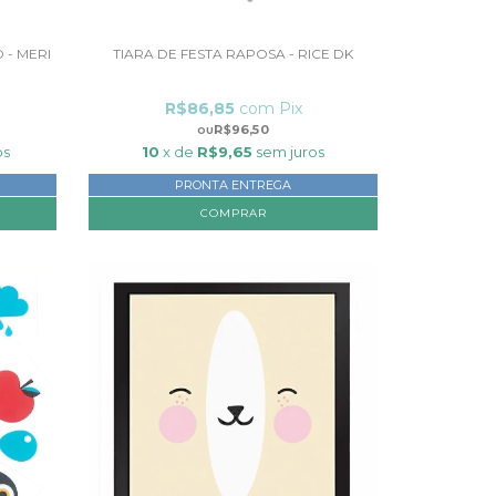
 - MERI
TIARA DE FESTA RAPOSA - RICE DK
R$86,85
com
Pix
R$96,50
os
10
x de
R$9,65
sem juros
PRONTA ENTREGA