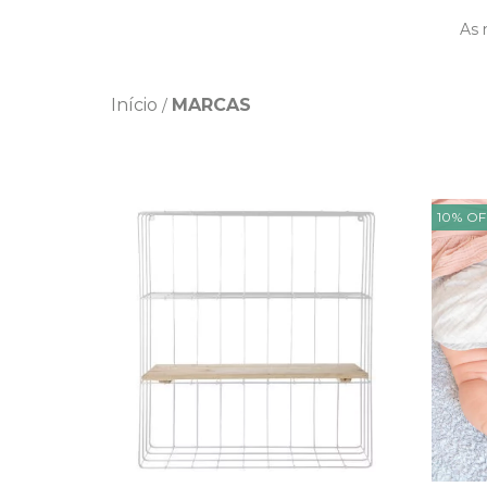
As 
Início
MARCAS
/
10
%
OF