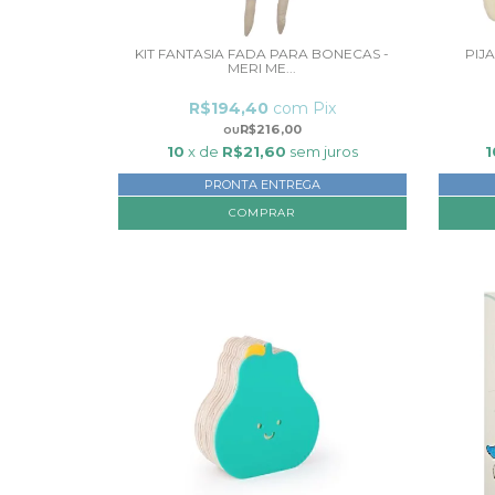
KIT FANTASIA FADA PARA BONECAS -
PIJ
MERI ME...
R$194,40
com
Pix
R$216,00
10
x de
R$21,60
sem juros
1
PRONTA ENTREGA