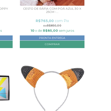
POPPY
CESTO DE RÁFIA COM POÁ AZUL 30 X
25CM -...
R$765,00
com
Pix
R$850,00
s
10
x de
R$85,00
sem juros
PRONTA ENTREGA