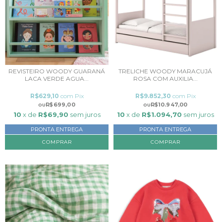
REVISTEIRO WOODY GUARANÁ
TRELICHE WOODY MARACUJÁ
LACA VERDE AGUA...
ROSA COM AUXILIA...
R$629,10
com
Pix
R$9.852,30
com
Pix
R$699,00
R$10.947,00
10
x de
R$69,90
sem juros
10
x de
R$1.094,70
sem juros
PRONTA ENTREGA
PRONTA ENTREGA
COMPRAR
COMPRAR