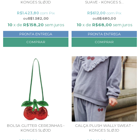
KONGES SLØJD
SUAVE - KONGES S...
R$1.423,80
com
Pix
R$612,00
com
Pix
R$1.582,00
R$680,00
10
x de
R$158,20
sem juros
10
x de
R$68,00
sem juros
PRONTA ENTREGA
PRONTA ENTREGA
COMPRAR
COMPRAR
BOLSA GLITTER CEREJINHAS -
CALÇA PLUSH WALLY SWEAT -
KONGES SLØJD
KONGES SLØJD