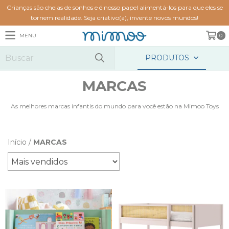
Crianças são cheias de sonhos e é nosso papel alimentá-los para que eles se
tornem realidade. Seja criativo(a), invente novos mundos!
MENU
0
PRODUTOS
MARCAS
As melhores marcas infantis do mundo para você estão na Mimoo Toys
Início
/
MARCAS