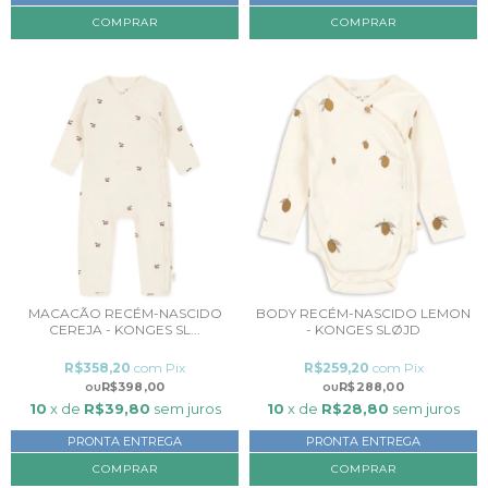
COMPRAR
MACACÃO RECÉM-NASCIDO
BODY RECÉM-NASCIDO LEMON
CEREJA - KONGES SL...
- KONGES SLØJD
R$358,20
com
Pix
R$259,20
com
Pix
R$398,00
R$288,00
10
x de
R$39,80
sem juros
10
x de
R$28,80
sem juros
PRONTA ENTREGA
PRONTA ENTREGA
COMPRAR
COMPRAR