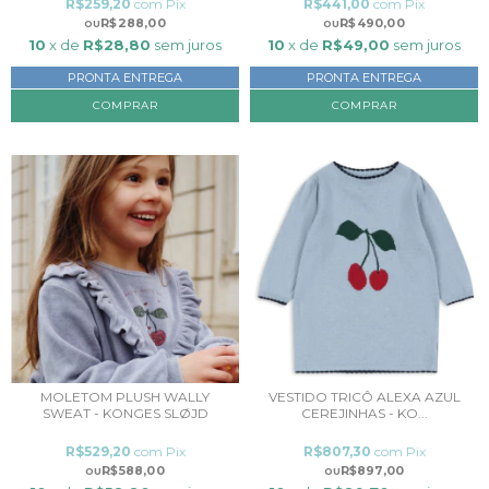
R$259,20
com
Pix
R$441,00
com
Pix
R$288,00
R$490,00
10
x de
R$28,80
sem juros
10
x de
R$49,00
sem juros
PRONTA ENTREGA
PRONTA ENTREGA
COMPRAR
MOLETOM PLUSH WALLY
VESTIDO TRICÔ ALEXA AZUL
SWEAT - KONGES SLØJD
CEREJINHAS - KO...
R$529,20
com
Pix
R$807,30
com
Pix
R$588,00
R$897,00