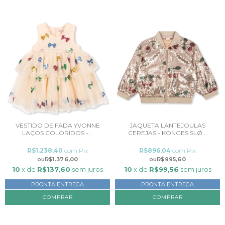
VESTIDO DE FADA YVONNE
JAQUETA LANTEJOULAS
LAÇOS COLORIDOS -...
CEREJAS - KONGES SLØ...
R$1.238,40
com
Pix
R$896,04
com
Pix
R$1.376,00
R$995,60
10
x de
R$137,60
sem juros
10
x de
R$99,56
sem juros
PRONTA ENTREGA
PRONTA ENTREGA
COMPRAR
COMPRAR