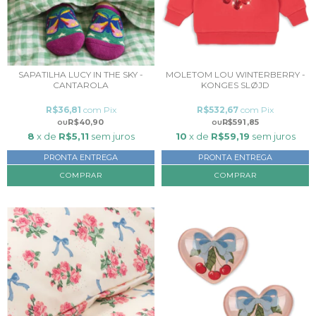
SAPATILHA LUCY IN THE SKY -
MOLETOM LOU WINTERBERRY -
CANTAROLA
KONGES SLØJD
R$36,81
com
Pix
R$532,67
com
Pix
R$40,90
R$591,85
8
x de
R$5,11
sem juros
10
x de
R$59,19
sem juros
PRONTA ENTREGA
PRONTA ENTREGA
COMPRAR
COMPRAR