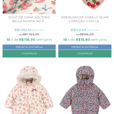
JOGO DE CAMA SOLTEIRO
PRESILHAS DE CABELO VILMA
BELLA ROSITA 140 X...
CORAÇÃO COM LA...
R$1.052,10
com
Pix
R$140,40
com
Pix
R$1.169,00
R$156,00
10
x de
R$116,90
sem juros
10
x de
R$15,60
sem juros
PRONTA ENTREGA
PRONTA ENTREGA