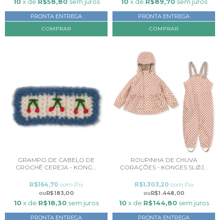
10
x de
R$58,80
sem juros
10
x de
R$89,70
sem juros
PRONTA ENTREGA
PRONTA ENTREGA
COMPRAR
COMPRAR
GRAMPO DE CABELO DE
ROUPINHA DE CHUVA
CROCHÊ CEREJA - KONG...
CORAÇÕES - KONGES SLØJ...
R$164,70
com
Pix
R$1.303,20
com
Pix
R$183,00
R$1.448,00
10
x de
R$18,30
sem juros
10
x de
R$144,80
sem juros
PRONTA ENTREGA
PRONTA ENTREGA