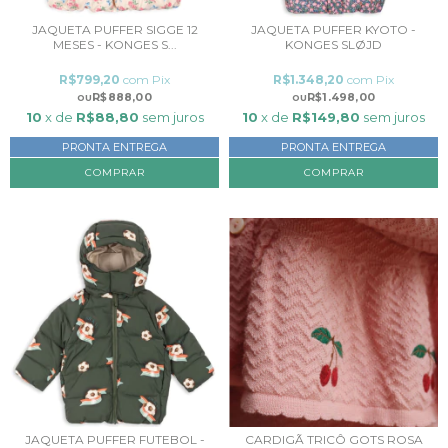
JAQUETA PUFFER SIGGE 12
JAQUETA PUFFER KYOTO -
MESES - KONGES S...
KONGES SLØJD
R$799,20
com
Pix
R$1.348,20
com
Pix
R$888,00
R$1.498,00
10
x de
R$88,80
sem juros
10
x de
R$149,80
sem juros
PRONTA ENTREGA
PRONTA ENTREGA
COMPRAR
COMPRAR
JAQUETA PUFFER FUTEBOL -
CARDIGÃ TRICÔ GOTS ROSA