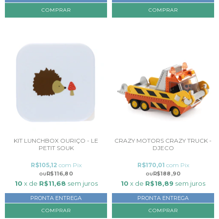
KIT LUNCHBOX OURIÇO - LE
CRAZY MOTORS CRAZY TRUCK -
PETIT SOUK
DJECO
R$105,12
com
Pix
R$170,01
com
Pix
R$116,80
R$188,90
10
x de
R$11,68
sem juros
10
x de
R$18,89
sem juros
PRONTA ENTREGA
PRONTA ENTREGA