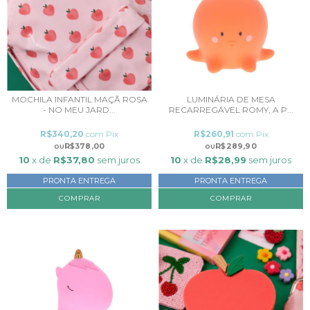
MOCHILA INFANTIL MAÇÃ ROSA
LUMINÁRIA DE MESA
- NO MEU JARD...
RECARREGÁVEL ROMY, A P...
R$340,20
com
Pix
R$260,91
com
Pix
R$378,00
R$289,90
10
x de
R$37,80
sem juros
10
x de
R$28,99
sem juros
PRONTA ENTREGA
PRONTA ENTREGA