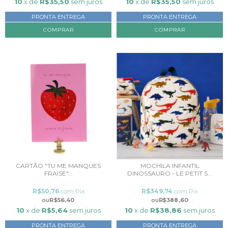
10
x de
R$35,50
sem juros
10
x de
R$35,50
sem juros
PRONTA ENTREGA
PRONTA ENTREGA
COMPRAR
COMPRAR
CARTÃO "TU ME MANQUES
MOCHILA INFANTIL
FRAISE"...
DINOSSAURO - LE PETIT S...
R$50,76
com
Pix
R$349,74
com
Pix
R$56,40
R$388,60
10
x de
R$5,64
sem juros
10
x de
R$38,86
sem juros
PRONTA ENTREGA
PRONTA ENTREGA