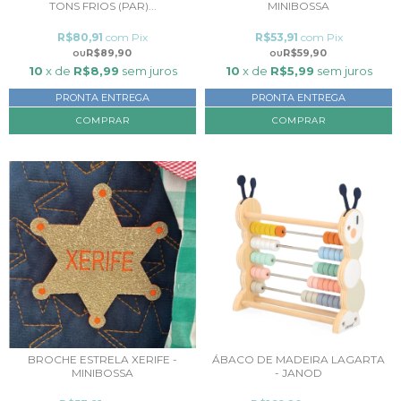
TONS FRIOS (PAR)...
MINIBOSSA
R$80,91
com
Pix
R$53,91
com
Pix
R$89,90
R$59,90
10
x de
R$8,99
sem juros
10
x de
R$5,99
sem juros
PRONTA ENTREGA
PRONTA ENTREGA
BROCHE ESTRELA XERIFE -
ÁBACO DE MADEIRA LAGARTA
MINIBOSSA
- JANOD