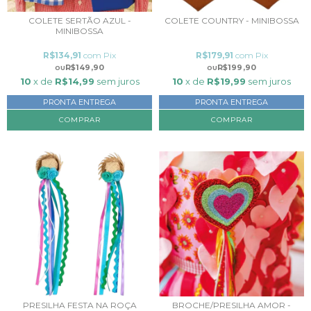
COLETE SERTÃO AZUL -
COLETE COUNTRY - MINIBOSSA
MINIBOSSA
R$134,91
com
Pix
R$179,91
com
Pix
R$149,90
R$199,90
10
x de
R$14,99
sem juros
10
x de
R$19,99
sem juros
PRONTA ENTREGA
PRONTA ENTREGA
PRESILHA FESTA NA ROÇA
BROCHE/PRESILHA AMOR -