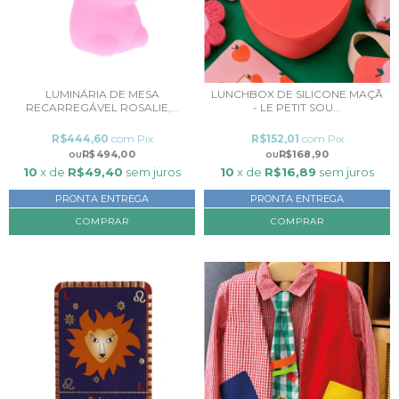
LUMINÁRIA DE MESA
LUNCHBOX DE SILICONE MAÇÃ
RECARREGÁVEL ROSALIE,...
- LE PETIT SOU...
R$444,60
com
Pix
R$152,01
com
Pix
R$494,00
R$168,90
10
x de
R$49,40
sem juros
10
x de
R$16,89
sem juros
PRONTA ENTREGA
PRONTA ENTREGA