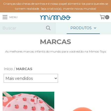
Crianças são cheias de sonhos e é nosso papel alimentá-los para que eles se
tornem realidade. Seja criativo(a), invente novos mundos!
MENU
0
PRODUTOS
MARCAS
As melhores marcas infantis do mundo para você estão na Mimoo Toys
Início
/
MARCAS