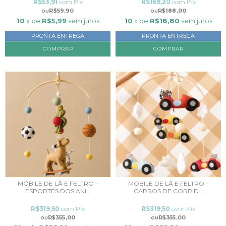
R$53,91
com
Pix
R$169,20
com
Pix
R$59,90
R$188,00
10
x de
R$5,99
sem juros
10
x de
R$18,80
sem juros
PRONTA ENTREGA
PRONTA ENTREGA
MÓBILE DE LÃ E FELTRO -
MÓBILE DE LÃ E FELTRO -
ESPORTES DOS ANI...
CARROS DE CORRID...
R$319,50
com
Pix
R$319,50
com
Pix
R$355,00
R$355,00