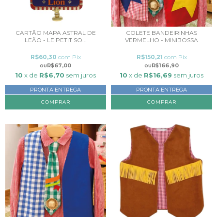
CARTÃO MAPA ASTRAL DE
COLETE BANDEIRINHAS
LEÃO - LE PETIT SO...
VERMELHO - MINIBOSSA
R$60,30
com
Pix
R$150,21
com
Pix
R$67,00
R$166,90
10
x de
R$6,70
sem juros
10
x de
R$16,69
sem juros
PRONTA ENTREGA
PRONTA ENTREGA