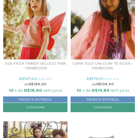
ASA FADA TINKER VELUDO PINK
CAPA TULE UNI-DUNI-TE ROSA -
- MINIBOSSA
MINIBOSSA
R$167,40
com
Pix
R$179,01
com
Pix
R$186,00
R$198,90
10
x de
R$18,60
sem juros
10
x de
R$19,89
sem juros
PRONTA ENTREGA
PRONTA ENTREGA
COMPRAR