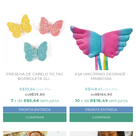
PRESILHA DE CABELO TIC TAC
ASA UNICÓRNIO DEGRADÊ -
BORBOLETA GLI...
MINIBOSSA
R$35,64
com
Pix
R$148,41
com
Pix
R$39,60
R$164,90
7
x de
R$5,66
sem juros
10
x de
R$16,49
sem juros
PRONTA ENTREGA
PRONTA ENTREGA
COMPRAR