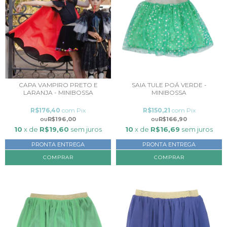
CAPA VAMPIRO PRETO E
SAIA TULE POÁ VERDE -
LARANJA - MINIBOSSA
MINIBOSSA
R$176,40
com
Pix
R$150,21
com
Pix
R$196,00
R$166,90
10
x de
R$19,60
sem juros
10
x de
R$16,69
sem juros
PRONTA ENTREGA
PRONTA ENTREGA
COMPRAR