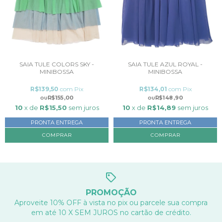
SAIA TULE COLORS SKY -
SAIA TULE AZUL ROYAL -
MINIBOSSA
MINIBOSSA
R$139,50
com
Pix
R$134,01
com
Pix
R$155,00
R$148,90
10
x de
R$15,50
sem juros
10
x de
R$14,89
sem juros
PRONTA ENTREGA
PRONTA ENTREGA
COMPRAR
COMPRAR
PROMOÇÃO
Aproveite 10% OFF à vista no pix ou parcele sua compra
em até 10 X SEM JUROS no cartão de crédito.