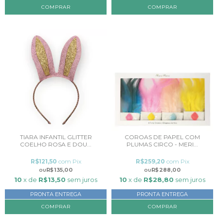
COMPRAR
TIARA INFANTIL GLITTER
COROAS DE PAPEL COM
COELHO ROSA E DOU...
PLUMAS CIRCO - MERI...
R$121,50
com
Pix
R$259,20
com
Pix
R$135,00
R$288,00
10
x de
R$13,50
sem juros
10
x de
R$28,80
sem juros
PRONTA ENTREGA
PRONTA ENTREGA