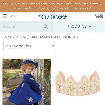
Crianças são cheias de sonhos e é nosso papel alimentá-los para que eles se
tornem realidade. Seja criativo(a), invente novos mundos!
MENU
0
PRODUTOS
Início
/
MODA
/
FANTASIAS E ACESSÓRIOS