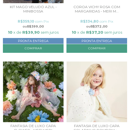
KIT MAGO VELUDO AZUL -
COROA VICHY ROSA COM
MINIBOSSA
MARGARIDAS - MERI M...
R$359,10
com
Pix
R$334,80
com
Pix
R$399,00
R$372,00
10
x de
R$39,90
sem juros
10
x de
R$37,20
sem juros
PRONTA ENTREGA
PRONTA ENTREGA
FANTASIA DE LUXO CAPA
FANTASIA DE LUXO CAPA