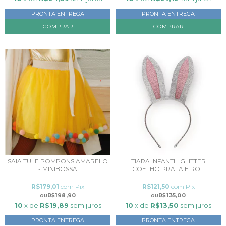
PRONTA ENTREGA
PRONTA ENTREGA
SAIA TULE POMPONS AMARELO
TIARA INFANTIL GLITTER
- MINIBOSSA
COELHO PRATA E RO...
R$179,01
com
Pix
R$121,50
com
Pix
R$198,90
R$135,00
10
x de
R$19,89
sem juros
10
x de
R$13,50
sem juros
PRONTA ENTREGA
PRONTA ENTREGA