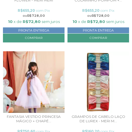
FLOWER - MERI MERI
COLARINHO POMPOM +...
R$655,20
com
Pix
R$655,20
com
Pix
R$728,00
R$728,00
10
x de
R$72,80
sem juros
10
x de
R$72,80
sem juros
PRONTA ENTREGA
PRONTA ENTREGA
FANTASIA VESTIDO PRINCESA
GRAMPOS DE CABELO LAÇO
MÁGICO + CHAPÉ...
DE LUREX - MERI M...
R$750,60
com
Pix
R$160,20
com
Pix