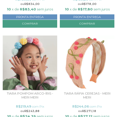
R$834,00
R$178,00
10
x de
R$83,40
sem juros
10
x de
R$17,80
sem juros
PRONTA ENTREGA
PRONTA ENTREGA
COMPRAR
TIARA POMPOM ARCO-ÍRIS -
TIARA RÁFIA CEREJAS - MERI
MERI MERI
MERI
R$219,49
com
Pix
R$244,06
com
Pix
R$243,88
R$271,18
10
x de
R$24,39
sem juros
10
x de
R$27,12
sem juros