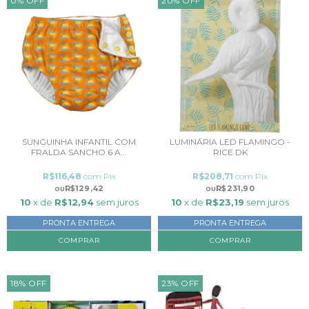
0
%
OFF
20
%
OFF
SUNGUINHA INFANTIL COM
LUMINÁRIA LED FLAMINGO -
FRALDA SANCHO 6 A...
RICE DK
R$116,48
com
Pix
R$208,71
com
Pix
R$129,42
R$231,90
10
x de
R$12,94
sem juros
10
x de
R$23,19
sem juros
PRONTA ENTREGA
PRONTA ENTREGA
18
%
OFF
23
%
OFF