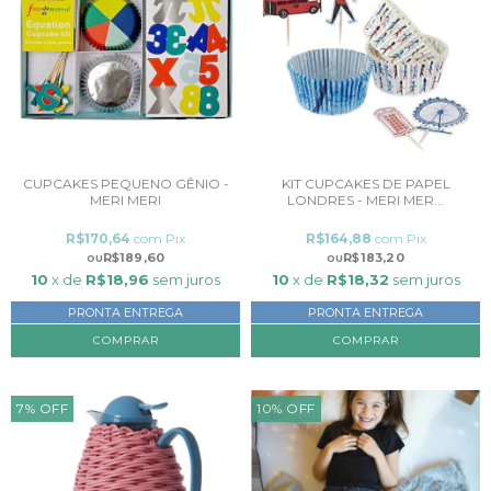
CUPCAKES PEQUENO GÊNIO -
KIT CUPCAKES DE PAPEL
MERI MERI
LONDRES - MERI MER...
R$170,64
com
Pix
R$164,88
com
Pix
R$189,60
R$183,20
10
x de
R$18,96
sem juros
10
x de
R$18,32
sem juros
PRONTA ENTREGA
PRONTA ENTREGA
7
%
OFF
10
%
OFF