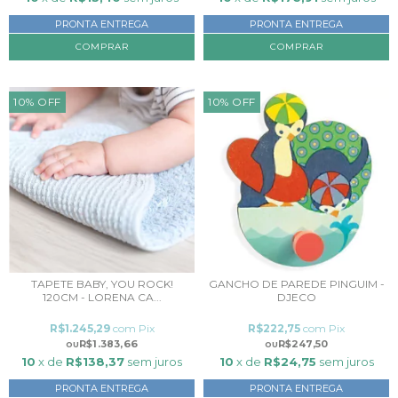
PRONTA ENTREGA
PRONTA ENTREGA
10
%
OFF
10
%
OFF
TAPETE BABY, YOU ROCK!
GANCHO DE PAREDE PINGUIM -
120CM - LORENA CA...
DJECO
R$1.245,29
com
Pix
R$222,75
com
Pix
R$1.383,66
R$247,50
10
x de
R$138,37
sem juros
10
x de
R$24,75
sem juros
PRONTA ENTREGA
PRONTA ENTREGA