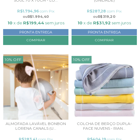
SOUL 70 X 70CM - LO...
(UNIDADE)
R$1.794,96
com
Pix
R$287,28
com
Pix
R$1.994,40
R$319,20
10
x de
R$199,44
sem juros
10
x de
R$31,92
sem juros
PRONTA ENTREGA
PRONTA ENTREGA
COMPRAR
10
%
OFF
10
%
OFF
ALMOFADA LAVÁVEL BONBON
COLCHA DE BERÇO DUPLA-
LORENA CANALS (U...
FACE NUVENS - RIAN...
R$283,41
com
Pix
R$404,19
com
Pix