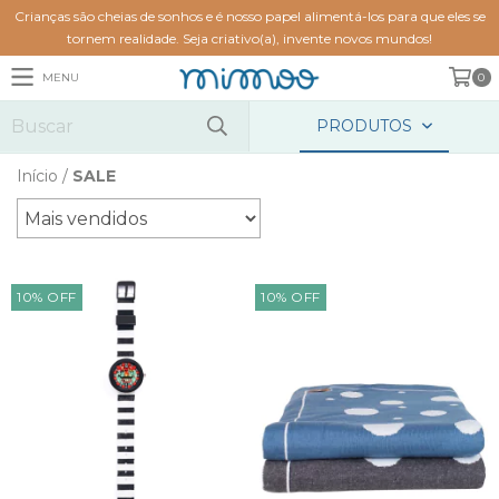
Crianças são cheias de sonhos e é nosso papel alimentá-los para que eles se
tornem realidade. Seja criativo(a), invente novos mundos!
MENU
0
PRODUTOS
Início
/
SALE
10
%
OFF
10
%
OFF