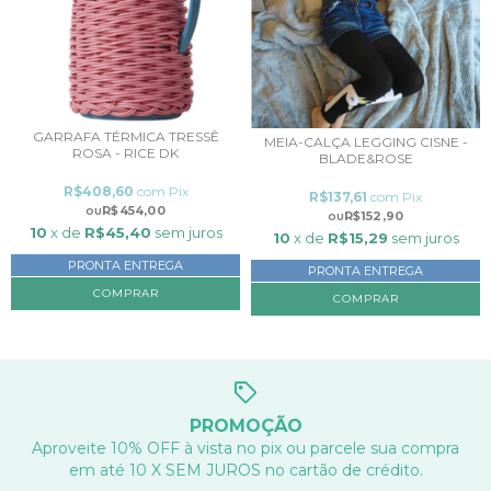
GARRAFA TÉRMICA TRESSÊ
MEIA-CALÇA LEGGING CISNE -
ROSA - RICE DK
BLADE&ROSE
R$408,60
com
Pix
R$137,61
com
Pix
R$454,00
R$152,90
10
x de
R$45,40
sem juros
10
x de
R$15,29
sem juros
PRONTA ENTREGA
PRONTA ENTREGA
COMPRAR
PROMOÇÃO
Aproveite 10% OFF à vista no pix ou parcele sua compra
em até 10 X SEM JUROS no cartão de crédito.