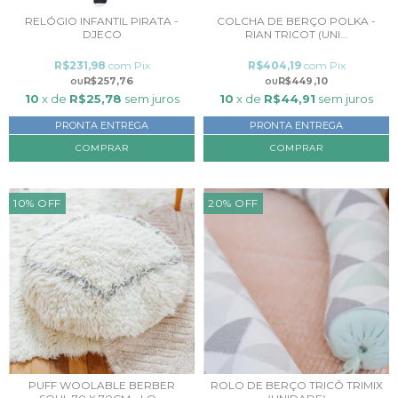
RELÓGIO INFANTIL PIRATA -
COLCHA DE BERÇO POLKA -
DJECO
RIAN TRICOT (UNI...
R$231,98
com
Pix
R$404,19
com
Pix
R$257,76
R$449,10
10
x de
R$25,78
sem juros
10
x de
R$44,91
sem juros
PRONTA ENTREGA
PRONTA ENTREGA
COMPRAR
10
%
OFF
20
%
OFF
PUFF WOOLABLE BERBER
ROLO DE BERÇO TRICÔ TRIMIX