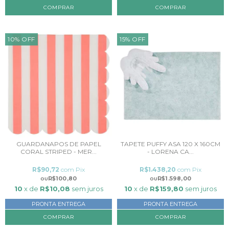
10
%
OFF
15
%
OFF
GUARDANAPOS DE PAPEL
TAPETE PUFFY ASA 120 X 160CM
CORAL STRIPED - MER...
- LORENA CA...
R$90,72
com
Pix
R$1.438,20
com
Pix
R$100,80
R$1.598,00
10
x de
R$10,08
sem juros
10
x de
R$159,80
sem juros
PRONTA ENTREGA
PRONTA ENTREGA