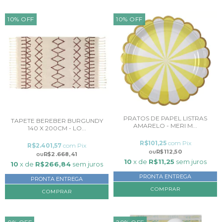
10
%
OFF
10
%
OFF
PRATOS DE PAPEL LISTRAS
TAPETE BEREBER BURGUNDY
AMARELO - MERI M...
140 X 200CM - LO...
R$101,25
com
Pix
R$2.401,57
com
Pix
R$112,50
R$2.668,41
10
x de
R$11,25
sem juros
10
x de
R$266,84
sem juros
PRONTA ENTREGA
PRONTA ENTREGA