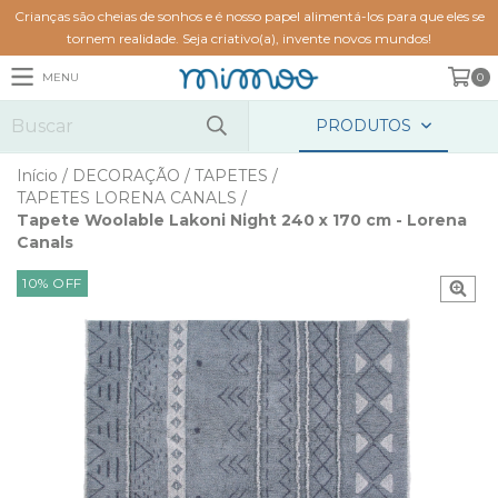
Crianças são cheias de sonhos e é nosso papel alimentá-los para que eles se
tornem realidade. Seja criativo(a), invente novos mundos!
MENU
0
PRODUTOS
Início
/
DECORAÇÃO
/
TAPETES
/
TAPETES LORENA CANALS
/
Tapete Woolable Lakoni Night 240 x 170 cm - Lorena
Canals
10
%
OFF