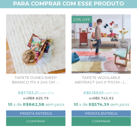
PARA COMPRAR COM ESSE PRODUTO
20
%
OFF
TAPETE DUNES SHEEP
TAPETE WOOLABLE
BRANCO 170 X 240 CM -...
ABSTRACT 240 X 170CM - L...
R$7.763,21
com
Pix
R$5.169,53
com
Pix
R$8.625,79
R$5.743,92
10
x de
R$862,58
sem juros
10
x de
R$574,39
sem juros
PRONTA ENTREGA
PRONTA ENTREGA