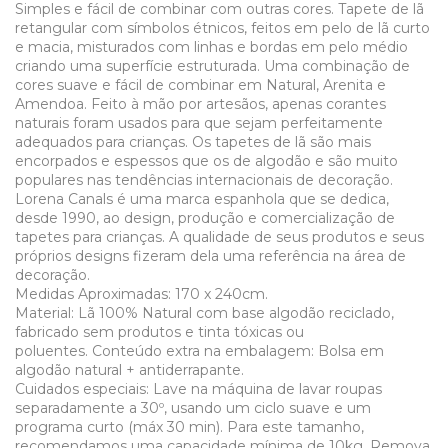
Simples e fácil de combinar com outras cores. Tapete de lã
retangular com símbolos étnicos, feitos em pelo de lã curto
e macia, misturados com linhas e bordas em pelo médio
criando uma superfície estruturada. Uma combinação de
cores suave e fácil de combinar em Natural, Arenita e
Amendoa. Feito à mão por artesãos, apenas corantes
naturais foram usados para que sejam perfeitamente
adequados para crianças. Os tapetes de lã são mais
encorpados e espessos que os de algodão e são muito
populares nas tendências internacionais de decoração.
Lorena Canals é uma marca espanhola que se dedica,
desde 1990, ao design, produção e comercialização de
tapetes para crianças. A qualidade de seus produtos e seus
próprios designs fizeram dela uma referência na área de
decoração.
Medidas Aproximadas: 170 x 240cm.
Material: Lã 100% Natural com base algodão reciclado,
fabricado sem produtos e tinta tóxicas ou
poluentes. Conteúdo extra na embalagem: Bolsa em
algodão natural + antiderrapante.
Cuidados especiais: Lave na máquina de lavar roupas
separadamente a 30º, usando um ciclo suave e um
programa curto (máx 30 min). Para este tamanho,
recomendamos uma capacidade mínima de 10kg. Remova