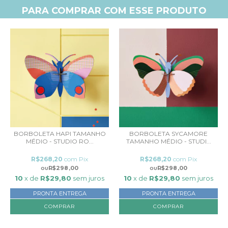
PARA COMPRAR COM ESSE PRODUTO
BORBOLETA HAPI TAMANHO
BORBOLETA SYCAMORE
MÉDIO - STUDIO RO...
TAMANHO MÉDIO - STUDI...
R$268,20
com
Pix
R$268,20
com
Pix
R$298,00
R$298,00
10
x de
R$29,80
sem juros
10
x de
R$29,80
sem juros
PRONTA ENTREGA
PRONTA ENTREGA