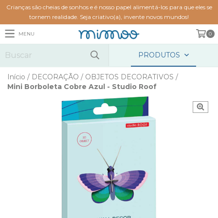
Crianças são cheias de sonhos e é nosso papel alimentá-los para que eles se
tornem realidade. Seja criativo(a), invente novos mundos!
MENU
0
PRODUTOS
Início
/
DECORAÇÃO
/
OBJETOS DECORATIVOS
/
Mini Borboleta Cobre Azul - Studio Roof