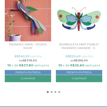
PÁSSARO, MAYA - STUDIO
BORBOLETA MINT FOREST
ROOF
TAMANHO GRANDE - S...
R$340,20
com
Pix
R$320,40
com
Pix
R$378,00
R$356,00
10
x de
R$37,80
sem juros
10
x de
R$35,60
sem juros
PRONTA ENTREGA
PRONTA ENTREGA