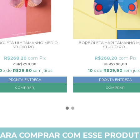
OLETA LILY TAMANHO MÉDIO -
BORBOLETA HAPI TAMANHO MÉ
STUDIO RO...
STUDIO RO...
R$268,20
com
Pix
R$268,20
com
Pix
R$298,00
R$298,00
0
x de
R$29,80
sem juros
10
x de
R$29,80
sem jur
PRONTA ENTREGA
PRONTA ENTREGA
ARA COMPRAR COM ESSE PRODU