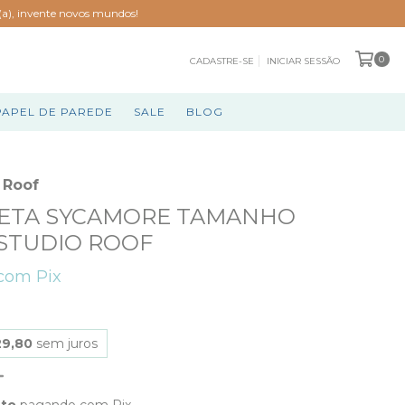
o(a), invente novos mundos!
0
CADASTRE-SE
INICIAR SESSÃO
PAPEL DE PAREDE
SALE
BLOG
 Roof
ETA SYCAMORE TAMANHO
 STUDIO ROOF
com
Pix
29,80
sem juros
nto
pagando com Pix