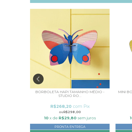
STUDIO ROOF
BORBOLETA HAPI TAMANHO MÉDIO -
MINI 
STUDIO RO...
ix
R$268,20
com
Pix
R$298,00
juros
10
x de
R$29,80
sem juros
1
PRONTA ENTREGA