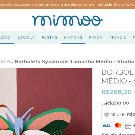
hos e é nosso papel alimentá-los para que eles se tornem realidade. Seja criativ
AÇÃO
ESCOLA
FESTAS
MARCAS
MODA
MÓVEIS
IVOS
Borboleta Sycamore Tamanho Médio - Studio
/
BORBOL
MÉDIO -
R$268,20
R$298,00
10
x de
R$
10% de desco