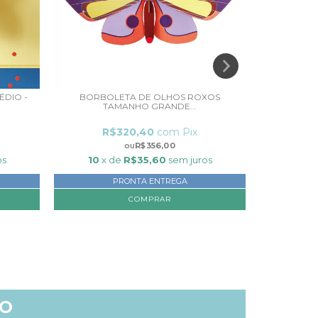
DIO -
BORBOLETA DE OLHOS ROXOS
BORBOLE
TAMANHO GRANDE...
R$320,40
com
Pix
R
R$356,00
os
10
x de
R$35,60
sem juros
10
x 
PRONTA ENTREGA
TO