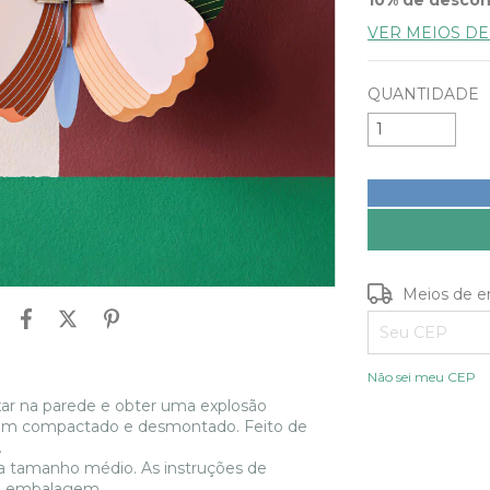
VER MEIOS D
QUANTIDADE
Entregas para o
Meios de e
Não sei meu CEP
ixar na parede e obter uma explosão
, vem compactado e desmontado. Feito de
s.
ta tamanho médio. As instruções de
a embalagem.