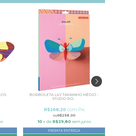
XOS
BORBOLETA LILY TAMANHO MÉDIO -
MINI BORB
STUDIO RO...
R$268,20
com
Pix
R
R$298,00
os
10
x de
R$29,80
sem juros
10
x
PRONTA ENTREGA