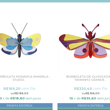
BORBOLETA MONARCA AMARELA -
BORBOLETA DE OLHOS RO
STUDIO...
TAMANHO GRANDE...
R$169,20
com
Pix
R$320,40
com
Pix
R$188,00
R$356,00
0
x de
R$18,80
sem juros
10
x de
R$35,60
sem jur
PRONTA ENTREGA
PRONTA ENTREGA