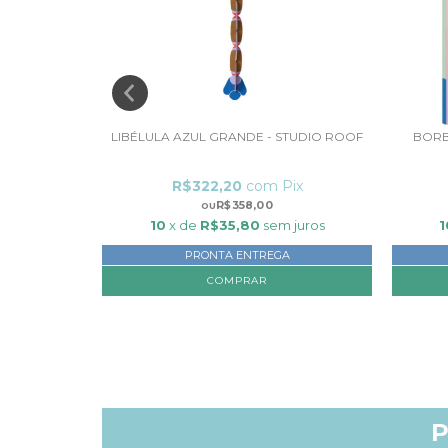
AÍSO, OBI -
LIBÉLULA AZUL GRANDE - STUDIO ROOF
BORB
ix
R$322,20
com
Pix
R$358,00
 juros
10
x de
R$35,80
sem juros
1
PRONTA ENTREGA
P