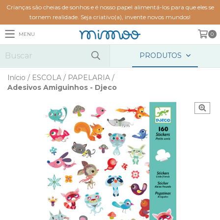
Crianças são cheias de sonhos e é nosso papel alimentá-los para que eles se
tornem realidade. Seja criativo(a), invente novos mundos!
MENU
0
PRODUTOS
Início
/
ESCOLA
/
PAPELARIA
/
Adesivos Amiguinhos - Djeco