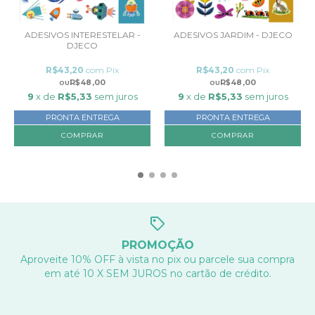
ADESIVOS INTERESTELAR -
ADESIVOS JARDIM - DJECO
DJECO
R$43,20
com
Pix
R$43,20
com
Pix
R$48,00
R$48,00
9
x de
R$5,33
sem juros
9
x de
R$5,33
sem juros
PRONTA ENTREGA
PRONTA ENTREGA
PROMOÇÃO
Aproveite 10% OFF à vista no pix ou parcele sua compra
em até 10 X SEM JUROS no cartão de crédito.