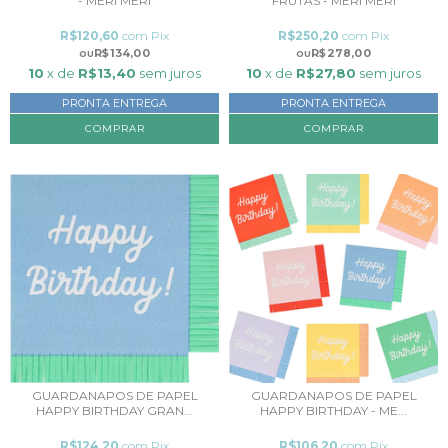
- MERI MERI
FRUTAS - MERI MERI
R$120,60
com
Pix
R$250,20
com
Pix
R$134,00
R$278,00
10
x de
R$13,40
sem juros
10
x de
R$27,80
sem juros
PRONTA ENTREGA
PRONTA ENTREGA
COMPRAR
GUARDANAPOS DE PAPEL
GUARDANAPOS DE PAPEL
HAPPY BIRTHDAY GRAN...
HAPPY BIRTHDAY - ME...
R$124,20
com
Pix
R$106,20
com
Pix