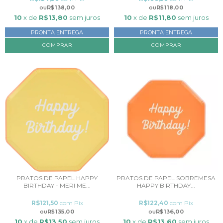
R$138,00
R$118,00
10
x de
R$13,80
sem juros
10
x de
R$11,80
sem juros
PRONTA ENTREGA
PRONTA ENTREGA
PRATOS DE PAPEL HAPPY
PRATOS DE PAPEL SOBREMESA
BIRTHDAY - MERI ME...
HAPPY BIRTHDAY...
R$121,50
com
Pix
R$122,40
com
Pix
R$135,00
R$136,00
10
x de
R$13,50
sem juros
10
x de
R$13,60
sem juros