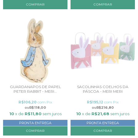
GUARDANAPOS DE PAPEL
SACOLINHAS COELHOS DA
PETER RABBIT - MERI...
PÁSCOA - MERI MERI
R$106,20
com
Pix
R$195,12
com
Pix
R$118,00
R$216,80
10
x de
R$11,80
sem juros
10
x de
R$21,68
sem juros
PRONTA ENTREGA
PRONTA ENTREGA