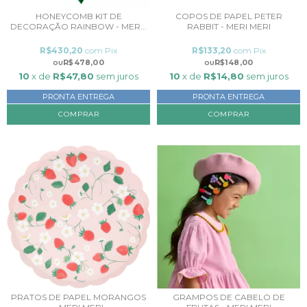
HONEYCOMB KIT DE
COPOS DE PAPEL PETER
DECORAÇÃO RAINBOW - MER...
RABBIT - MERI MERI
R$430,20
com
Pix
R$133,20
com
Pix
R$478,00
R$148,00
10
x de
R$47,80
sem juros
10
x de
R$14,80
sem juros
PRONTA ENTREGA
PRONTA ENTREGA
PRATOS DE PAPEL MORANGOS
GRAMPOS DE CABELO DE