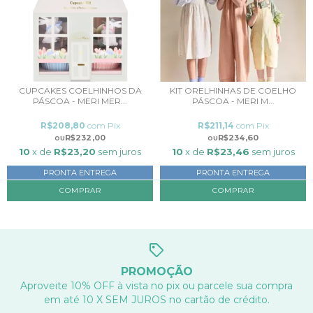
CUPCAKES COELHINHOS DA
KIT ORELHINHAS DE COELHO
PÁSCOA - MERI MER...
PÁSCOA - MERI M...
R$208,80
com
Pix
R$211,14
com
Pix
R$232,00
R$234,60
10
x de
R$23,20
sem juros
10
x de
R$23,46
sem juros
PRONTA ENTREGA
PRONTA ENTREGA
PROMOÇÃO
Aproveite 10% OFF à vista no pix ou parcele sua compra
em até 10 X SEM JUROS no cartão de crédito.