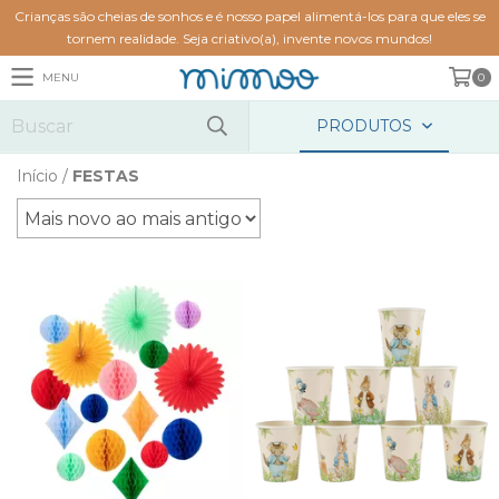
Crianças são cheias de sonhos e é nosso papel alimentá-los para que eles se
tornem realidade. Seja criativo(a), invente novos mundos!
MENU
0
PRODUTOS
Início
/
FESTAS