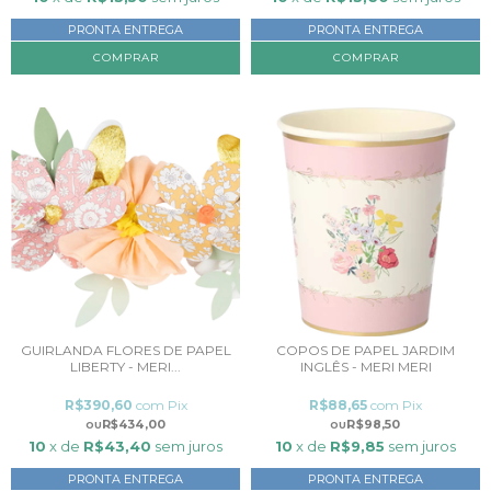
PRONTA ENTREGA
PRONTA ENTREGA
GUIRLANDA FLORES DE PAPEL
COPOS DE PAPEL JARDIM
LIBERTY - MERI...
INGLÊS - MERI MERI
R$390,60
com
Pix
R$88,65
com
Pix
R$434,00
R$98,50
10
x de
R$43,40
sem juros
10
x de
R$9,85
sem juros
PRONTA ENTREGA
PRONTA ENTREGA