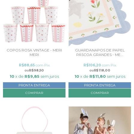
COPOS ROSA VINTAGE - MERI
GUARDANAPOS DE PAPEL
MERI
PÁSCOA GRANDES - ME...
R$88,65
com
Pix
R$106,20
com
Pix
R$98,50
R$118,00
10
x de
R$9,85
sem juros
10
x de
R$11,80
sem juros
PRONTA ENTREGA
PRONTA ENTREGA