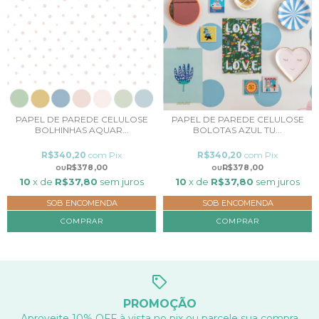
PAPEL DE PAREDE CELULOSE
PAPEL DE PAREDE CELULOSE
BOLHINHAS AQUAR...
BOLOTAS AZUL TU...
R$340,20
com
Pix
R$340,20
com
Pix
R$378,00
R$378,00
10
x de
R$37,80
sem juros
10
x de
R$37,80
sem juros
SOB ENCOMENDA
SOB ENCOMENDA
COMPRAR
COMPRAR
PROMOÇÃO
Aproveite 10% OFF à vista no pix ou parcele sua compra