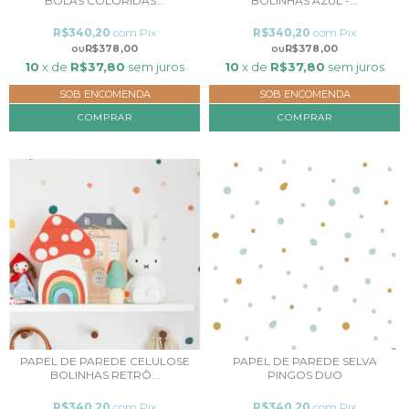
BOLAS COLORIDAS...
BOLINHAS AZUL -...
R$340,20
com
Pix
R$340,20
com
Pix
R$378,00
R$378,00
10
x de
R$37,80
sem juros
10
x de
R$37,80
sem juros
SOB ENCOMENDA
SOB ENCOMENDA
COMPRAR
COMPRAR
PAPEL DE PAREDE CELULOSE
PAPEL DE PAREDE SELVA
BOLINHAS RETRÔ...
PINGOS DUO
R$340,20
com
Pix
R$340,20
com
Pix