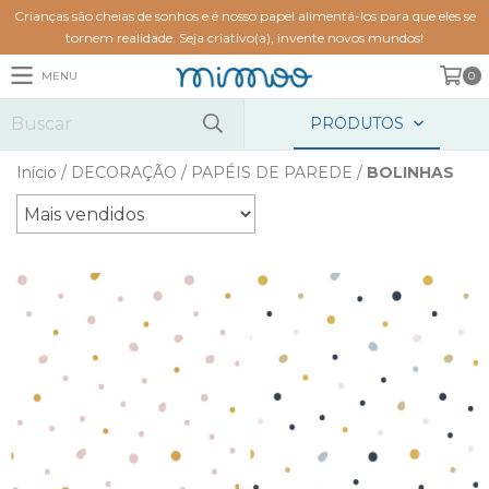
Crianças são cheias de sonhos e é nosso papel alimentá-los para que eles se
tornem realidade. Seja criativo(a), invente novos mundos!
MENU
0
PRODUTOS
Início
/
DECORAÇÃO
/
PAPÉIS DE PAREDE
/
BOLINHAS