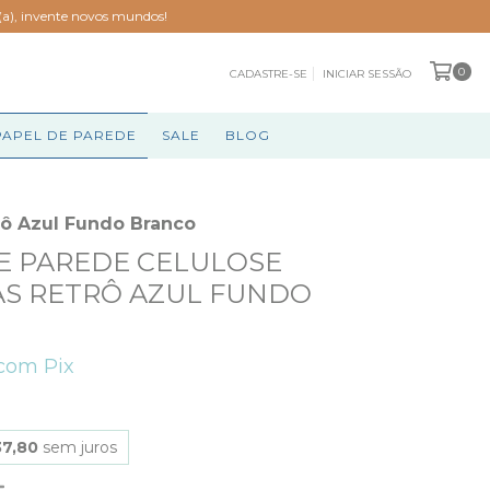
o(a), invente novos mundos!
0
CADASTRE-SE
INICIAR SESSÃO
PAPEL DE PAREDE
SALE
BLOG
rô Azul Fundo Branco
E PAREDE CELULOSE
S RETRÔ AZUL FUNDO
com
Pix
7,80
sem juros