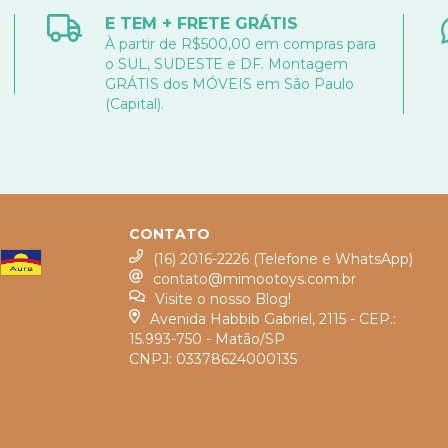
E TEM + FRETE GRÁTIS
À partir de R$500,00 em compras para
o SUL, SUDESTE e DF. Montagem
GRÁTIS dos MÓVEIS em São Paulo
(Capital).
CONTATO
(16) 2016-2226 (Telefone e WhatsApp)
contato@mimootoys.com.br
Visite o nosso Blog!
Avenida Habbib Gabriel, 2115 - CEP.:
15.993-750 - Matão/SP
CNPJ: 03378624000135