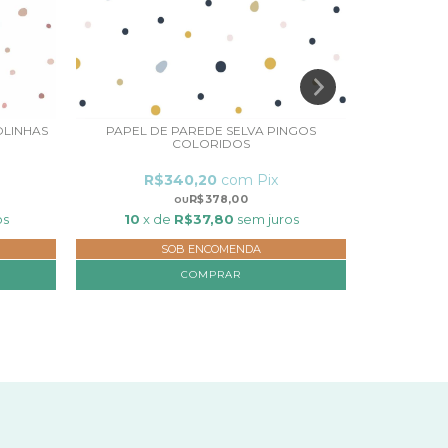
OLINHAS
PAPEL DE PAREDE SELVA PINGOS
PAPEL DE 
COLORIDOS
R$340,20
com
Pix
R
R$378,00
os
10
x de
R$37,80
sem juros
10
x 
SOB ENCOMENDA
COMPRAR