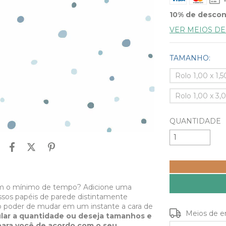
10% de desco
VER MEIOS D
TAMANHO:
Rolo 1,00 x 1,
Rolo 1,00 x 3
QUANTIDADE
m o mínimo de tempo? Adicione uma
ossos papéis de parede distintamente
o poder de mudar em um instante a cara de
Entregas para o
Meios de e
ular a quantidade ou deseja tamanhos e
ara você de acordo com o seu