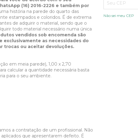
whatsApp (16) 2016-2226 e também por
uma história na parede do quarto das
Não sei meu CEP
ente estampados e coloridos. É de extrema
ntes de adquirir o material, sendo que o
adquirir todo material necessário numa única
odutos vendidos sob encomenda são
a e exclusivamente as necessidades do
r trocas ou aceitar devoluções.
cação em meia parede), 1,00 x 2,70
ara calcular a quantidade necessária basta
ária para o seu ambiente.
hamos a contratação de um profissional. Não
e aplicados que apresentarem defeito. É