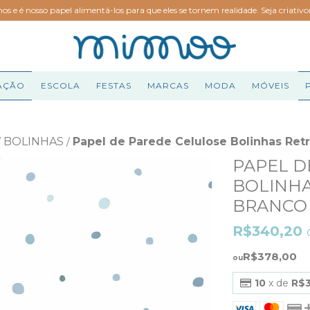
hos e é nosso papel alimentá-los para que eles se tornem realidade. Seja criativ
AÇÃO
ESCOLA
FESTAS
MARCAS
MODA
MÓVEIS
BOLINHAS
Papel de Parede Celulose Bolinhas Ret
/
/
PAPEL D
BOLINHA
BRANCO
R$340,20
R$378,00
10
x de
R$3