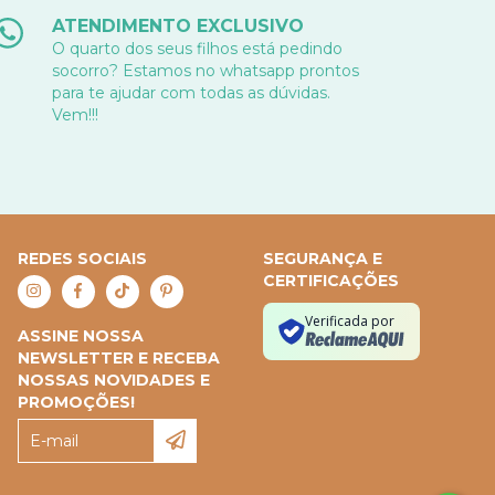
ATENDIMENTO EXCLUSIVO
O quarto dos seus filhos está pedindo
socorro? Estamos no whatsapp prontos
para te ajudar com todas as dúvidas.
Vem!!!
REDES SOCIAIS
SEGURANÇA E
CERTIFICAÇÕES
Verificada por
ASSINE NOSSA
NEWSLETTER E RECEBA
NOSSAS NOVIDADES E
PROMOÇÕES!