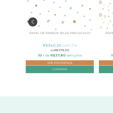
OSE BOLAS
PAPEL DE PAREDE SELVA PINGOS DUO
PAP
ix
R$340,20
com
Pix
R$378,00
 juros
10
x de
R$37,80
sem juros
1
SOB ENCOMENDA
COMPRAR