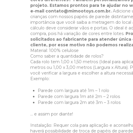
projeto. Estamos prontos para te ajudar no 
e-mail
contato@mimootoys.com.br
.
Adicione 
crianças com nossos papéis de parede distintam
importância que você saiba a metragem do local a
cálculo deve considerar vãos e portas. O ideal é 
compra, pois há variação de cores entre lotes.
Pr
solicitados ao fabricante para atender únic
cliente, por esse motivo não podemos realiza
Material: 100% celulose
Como saber a quantidade de rolos?
Cada rolo tem 1,00 x 1,50 metros (Ideal para apli
metros ou 1,00 x 3,00 metros (Largura x Altura). P
você verificar a largura e escolher a altura necess
Exemplo:
Parede com largura até 1m – 1 rolo
Parede com largura 1m até 2m – 2 rolos
Parede com largura 2m até 3m – 3 rolos
... e assim por diante!
Instalação: Requer cola para aplicação e aconsel
haverá possibilidade de troca de papéis de pared