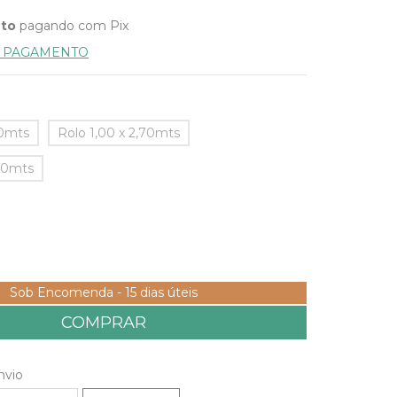
nto
pagando com Pix
E PAGAMENTO
50mts
Rolo 1,00 x 2,70mts
,00mts
Sob Encomenda - 15 dias úteis
 CEP:
ALTERAR CEP
nvio