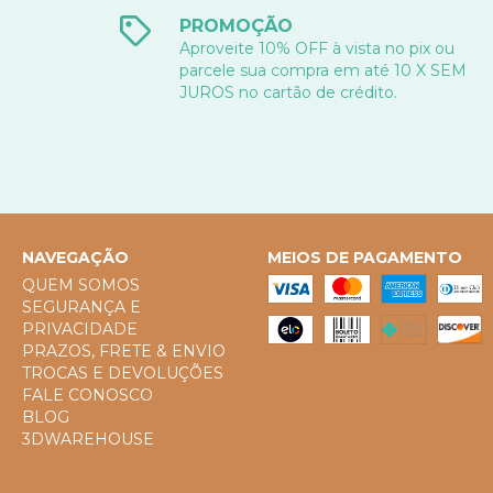
PROMOÇÃO
Aproveite 10% OFF à vista no pix ou
parcele sua compra em até 10 X SEM
JUROS no cartão de crédito.
NAVEGAÇÃO
MEIOS DE PAGAMENTO
QUEM SOMOS
SEGURANÇA E
PRIVACIDADE
PRAZOS, FRETE & ENVIO
TROCAS E DEVOLUÇÕES
FALE CONOSCO
BLOG
3DWAREHOUSE