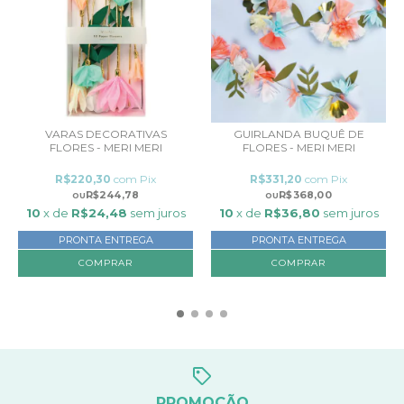
VARAS DECORATIVAS
GUIRLANDA BUQUÊ DE
FLORES - MERI MERI
FLORES - MERI MERI
R$220,30
com
Pix
R$331,20
com
Pix
R$244,78
R$368,00
10
x de
R$24,48
sem juros
10
x de
R$36,80
sem juros
PRONTA ENTREGA
PRONTA ENTREGA
PROMOÇÃO