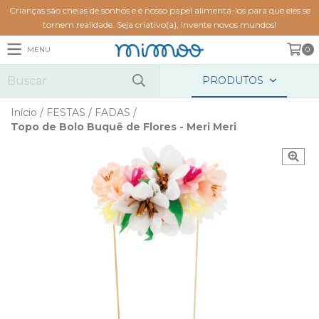
Crianças são cheias de sonhos e é nosso papel alimentá-los para que eles se
tornem realidade. Seja criativo(a), invente novos mundos!
MENU
0
PRODUTOS
Início
/
FESTAS
/
FADAS
/
Topo de Bolo Buquê de Flores - Meri Meri