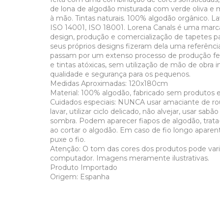
de lona de algodão misturada com verde oliva e m
à mão. Tintas naturais. 100% algodão orgânico. L
ISO 14001, ISO 18001. Lorena Canals é uma marca
design, produção e comercialização de tapetes pa
seus próprios designs fizeram dela uma referênci
passam por um extenso processo de produção fe
e tintas atóxicas, sem utilização de mão de obra 
qualidade e segurança para os pequenos.
Medidas Aproximadas: 120x180cm
Material: 100% algodão, fabricado sem produtos e
Cuidados especiais: NUNCA usar amaciante de r
lavar, utilizar ciclo delicado, não alvejar, usar sa
sombra. Podem aparecer fiapos de algodão, trata
ao cortar o algodão. Em caso de fio longo aparent
puxe o fio.
Atenção: O tom das cores dos produtos pode var
computador. Imagens meramente ilustrativas.
Produto Importado
Origem: Espanha