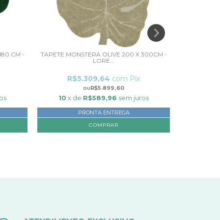
80 CM -
TAPETE MONSTERA OLIVE 200 X 300CM -
TAPETE MO
LORE...
R$5.309,64
com
Pix
R$
R$5.899,60
os
10
x de
R$589,96
sem juros
10
x 
PRONTA ENTREGA