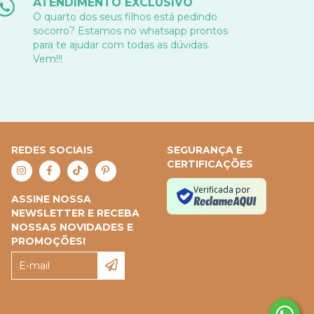
ATENDIMENTO EXCLUSIVO
O quarto dos seus filhos está pedindo
socorro? Estamos no whatsapp prontos
para te ajudar com todas as dúvidas.
Vem!!!
REDES SOCIAIS
SEGURANÇA E
CERTIFICAÇÕES
Verificada por
ASSINE NOSSA
NEWSLETTER E RECEBA
NOSSAS NOVIDADES E
PROMOÇÕES!