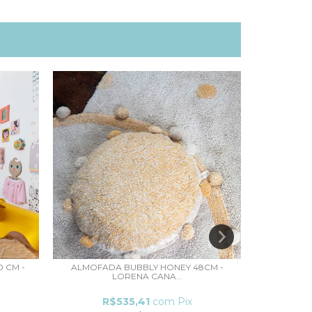
0 CM -
ALMOFADA BUBBLY HONEY 48CM -
ALMOFADA 
LORENA CANA...
R$535,41
com
Pix
R