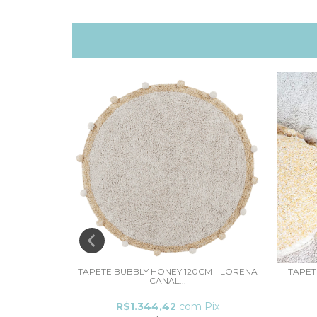
 240CM -
TAPETE BUBBLY HONEY 120CM - LORENA
TAPET
CANAL...
Pix
R$1.344,42
com
Pix