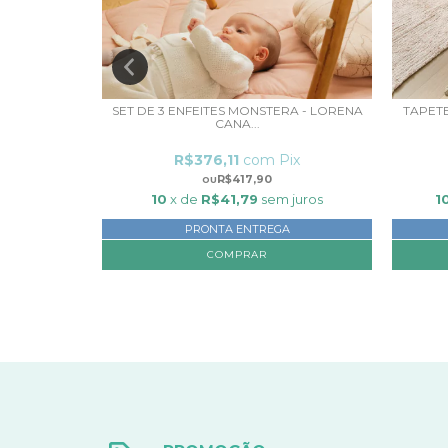
 ROSE BEGE
SET DE 3 ENFEITES MONSTERA - LORENA
TAPETE
CANA...
ix
R$376,11
com
Pix
R$417,90
juros
10
x de
R$41,79
sem juros
1
PRONTA ENTREGA