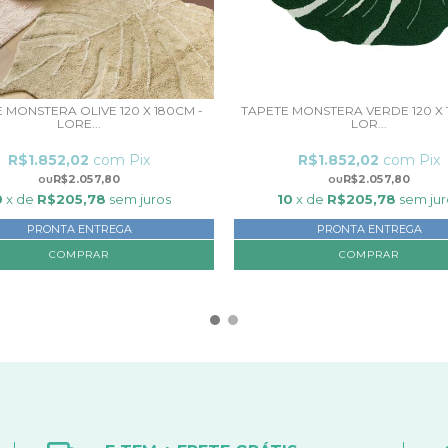
 MONSTERA OLIVE 120 X 180CM -
TAPETE MONSTERA VERDE 120 X 1
LORE...
LOR...
R$1.852,02
com
Pix
R$1.852,02
com
Pix
R$2.057,80
R$2.057,80
0
x de
R$205,78
sem juros
10
x de
R$205,78
sem jur
PRONTA ENTREGA
PRONTA ENTREGA