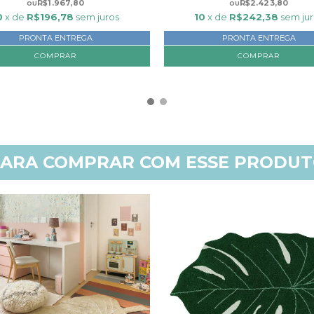
R$1.967,80
R$2.423,80
0
x de
R$196,78
sem juros
10
x de
R$242,38
sem jur
PRONTA ENTREGA
PRONTA ENTREGA
ARA COMPRAR COM ESSE PRODU