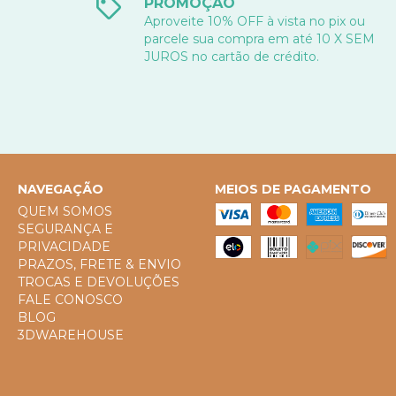
PROMOÇÃO
Aproveite 10% OFF à vista no pix ou
parcele sua compra em até 10 X SEM
JUROS no cartão de crédito.
NAVEGAÇÃO
MEIOS DE PAGAMENTO
QUEM SOMOS
SEGURANÇA E
PRIVACIDADE
PRAZOS, FRETE & ENVIO
TROCAS E DEVOLUÇÕES
FALE CONOSCO
BLOG
3DWAREHOUSE