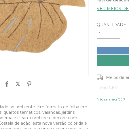
VER MEIOS D
QUANTIDADE
Entregas para o
Meios de e
Não sei meu CEP
lidade ao ambiente. Em formato de folha em
 quartos temáticos, varandas, jardins,
oderna e clean. combine e decore com
ostela de adão, esta nova versão colorida é
, como mel, ocre e marrom, sobre uma base