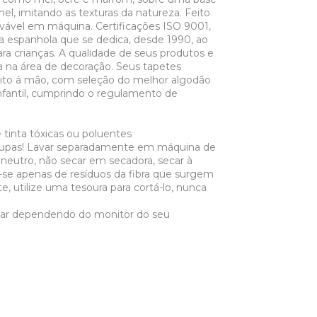
el, imitando as texturas da natureza. Feito
avável em máquina. Certificações ISO 9001,
 espanhola que se dedica, desde 1990, ao
ra crianças. A qualidade de seus produtos e
a na área de decoração. Seus tapetes
ito á mão, com seleção do melhor algodão
infantil, cumprindo o regulamento de
 tinta tóxicas ou poluentes
oupas! Lavar separadamente em máquina de
bão neutro, não secar em secadora, secar à
-se apenas de resíduos da fibra que surgem
e, utilize uma tesoura para cortá-lo, nunca
iar dependendo do monitor do seu