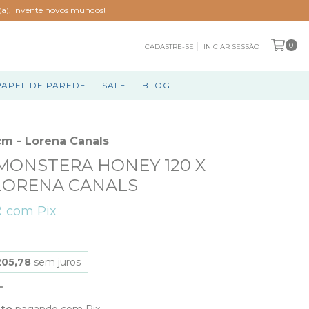
o(a), invente novos mundos!
0
CADASTRE-SE
INICIAR SESSÃO
PAPEL DE PAREDE
SALE
BLOG
cm - Lorena Canals
MONSTERA HONEY 120 X
 LORENA CANALS
2
com
Pix
205,78
sem juros
nto
pagando com Pix