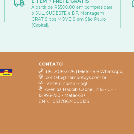
E TEM + FRETE GRÁTIS
À partir de R$500,00 em compras para
o SUL, SUDESTE e DF. Montagem
GRÁTIS dos MÓVEIS em São Paulo
(Capital).
CONTATO
(16) 2016-2226 (Telefone e WhatsApp)
contato@mimootoys.com.br
Visite o nosso Blog!
Avenida Habbib Gabriel, 2115 - CEP.:
15.993-750 - Matão/SP
CNPJ: 03378624000135