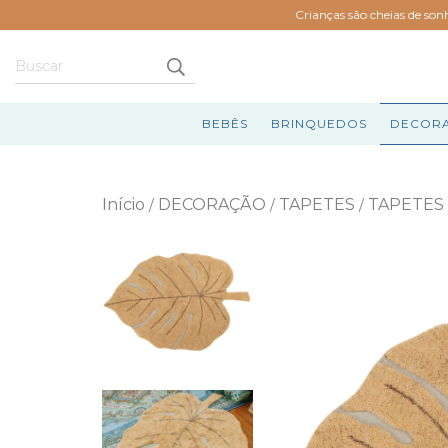
Crianças são cheias de son
BEBÊS
BRINQUEDOS
DECOR
Início
DECORAÇÃO
TAPETES
TAPETES
/
/
/