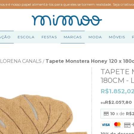
hos e é nosso papel alimentá-los para que eles se tornem realidade. Seja criativ
AÇÃO
ESCOLA
FESTAS
MARCAS
MODA
MÓVEIS
 LORENA CANALS
Tapete Monstera Honey 120 x 180
/
TAPETE 
180CM -
R$1.852,0
R$2.057,80
10
x de
R$
10% de desco