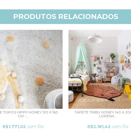
PRODUTOS RELACIONADOS
E TOPOS HIPPY HONEY 120 X 160
TAPETE TRIBU HONEY 140 X 20
CM -...
LORENA...
R$1.771,02
com
Pix
R$2.181,42
com
Pix