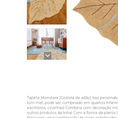
Tapete Monstera (Costela de adão) traz persona
tom mel, pode ser combinado em quartos infantis,
escritórios, cozinhas! Combina com decoração m
outros produtos da linha! Com a forma da planta C
feita com uma combinação de cores sofisticadas