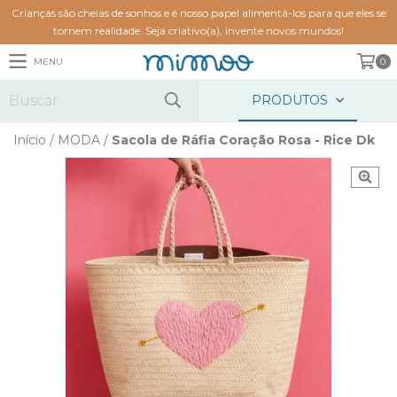
Crianças são cheias de sonhos e é nosso papel alimentá-los para que eles se
tornem realidade. Seja criativo(a), invente novos mundos!
MENU
0
PRODUTOS
Início
/
MODA
/
Sacola de Ráfia Coração Rosa - Rice Dk