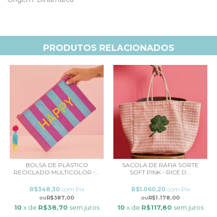
PRODUTOS RELACIONADOS
BOLSA DE PLÁSTICO
SACOLA DE RÁFIA SORTE
RECICLADO MULTICOLOR -...
SOFT PINK - RICE D...
R$348,30
com
Pix
R$1.060,20
com
Pix
R$387,00
R$1.178,00
10
x de
R$38,70
sem juros
10
x de
R$117,80
sem juros