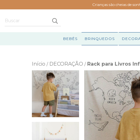
Crianças são cheias de son
BEBÊS
BRINQUEDOS
DECOR
Início
DECORAÇÃO
Rack para Livros In
/
/