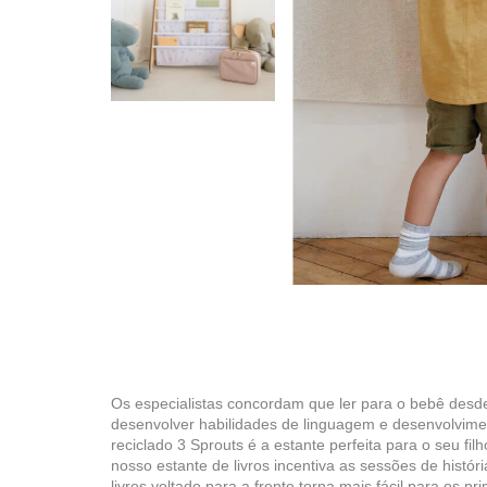
Os especialistas concordam que ler para o bebê desde
desenvolver habilidades de linguagem e desenvolviment
reciclado 3 Sprouts é a estante perfeita para o seu fil
nosso estante de livros incentiva as sessões de hist
livros voltado para a frente torna mais fácil para os pri