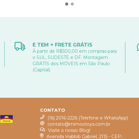
E TEM + FRETE GRÁTIS
À partir de R$500,00 em compras para
o SUL, SUDESTE e DF. Montagem
GRÁTIS dos MÓVEIS em São Paulo
(Capital).
CONTATO
(16) 2016-2226 (Telefone e WhatsApp)
contato@mimootoys.com.br
Visite o nosso Blog!
Avenida Habbib Gabriel, 2115 - CEP.: