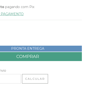
nto
pagando com Pix
E PAGAMENTO
PRONTA ENTREGA
 CEP:
ALTERAR CEP
nvio
CALCULAR