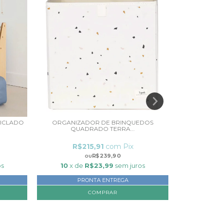
CICLADO
ORGANIZADOR DE BRINQUEDOS
ORGANI
QUADRADO TERRA...
Q
R$215,91
com
Pix
R
R$239,90
os
10
x de
R$23,99
sem juros
10
x
PRONTA ENTREGA