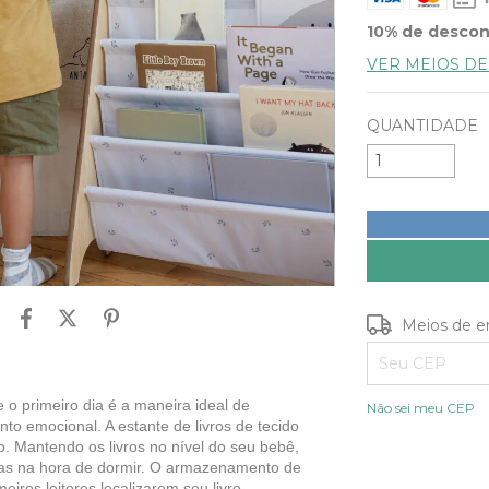
10% de desco
VER MEIOS D
QUANTIDADE
Entregas para o
Meios de e
 o primeiro dia é a maneira ideal de
Não sei meu CEP
o emocional. A estante de livros de tecido
ho. Mantendo os livros no nível do seu bebê,
órias na hora de dormir. O armazenamento de
meiros leitores localizarem seu livro