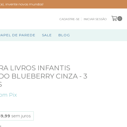
o(a), invente novos mundos!
0
CADASTRE-SE
INICIAR SESSÃO
PAPEL DE PAREDE
SALE
BLOG
RA LIVROS INFANTIS
DO BLUEBERRY CINZA - 3
S
com
Pix
59,99
sem juros