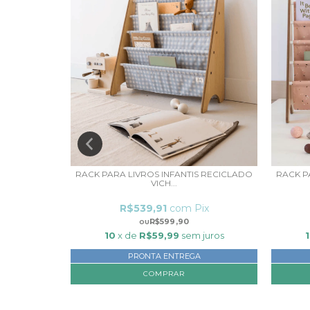
NQUEDOS
RACK PARA LIVROS INFANTIS RECICLADO
RACK P
..
VICH...
ix
R$539,91
com
Pix
R$599,90
juros
10
x de
R$59,99
sem juros
PRONTA ENTREGA