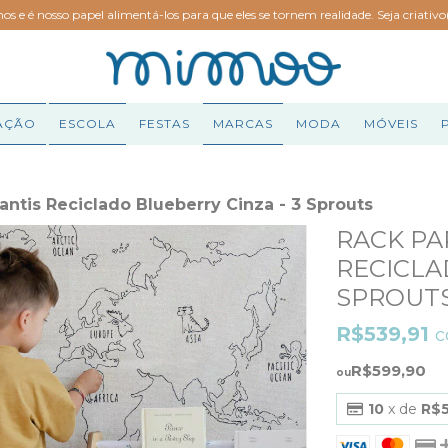
hos e é nosso papel alimentá-los para que eles se tornem realidade. Seja criativ
AÇÃO
ESCOLA
FESTAS
MARCAS
MODA
MÓVEIS
fantis Reciclado Blueberry Cinza - 3 Sprouts
RACK PA
RECICLA
SPROUT
R$539,91
R$599,90
10
x de
R$