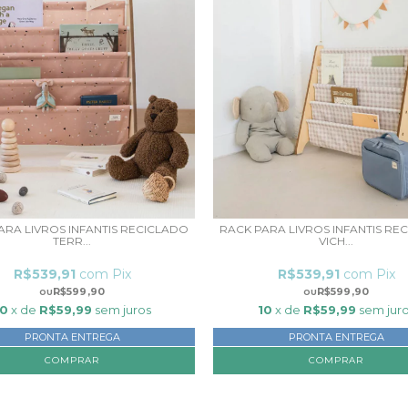
ARA LIVROS INFANTIS RECICLADO
RACK PARA LIVROS INFANTIS RE
TERR...
VICH...
R$539,91
com
Pix
R$539,91
com
Pix
R$599,90
R$599,90
10
x de
R$59,99
sem juros
10
x de
R$59,99
sem jur
PRONTA ENTREGA
PRONTA ENTREGA