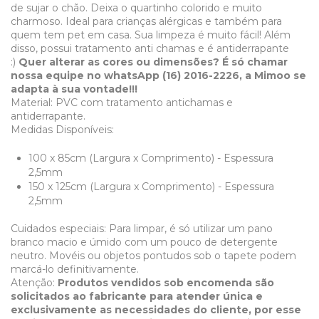
de sujar o chão. Deixa o quartinho colorido e muito
charmoso. Ideal para crianças alérgicas e também para
quem tem pet em casa. Sua limpeza é muito fácil! Além
disso, possui tratamento anti chamas e é antiderrapante
:)
Quer alterar as cores ou dimensões? É só chamar
nossa equipe no whatsApp (16) 2016-2226, a Mimoo se
adapta à sua vontade!!!
Material: PVC com tratamento antichamas e
antiderrapante.
Medidas Disponíveis:
100 x 85cm (Largura x Comprimento) - Espessura
2,5mm
​150 x 125cm
(Largura x Comprimento)
- Espessura
2,5mm
Cuidados especiais: Para limpar, é só utilizar um pano
branco macio e úmido com um pouco de detergente
neutro. Movéis ou objetos pontudos sob o tapete podem
marcá-lo definitivamente.
Atenção:
Produtos vendidos sob encomenda são
solicitados ao fabricante para atender única e
exclusivamente as necessidades do cliente, por esse