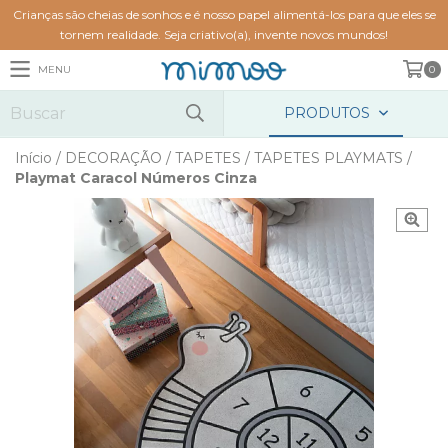
Crianças são cheias de sonhos e é nosso papel alimentá-los para que eles se
tornem realidade. Seja criativo(a), invente novos mundos!
MENU
0
PRODUTOS
Início
/
DECORAÇÃO
/
TAPETES
/
TAPETES PLAYMATS
/
Playmat Caracol Números Cinza