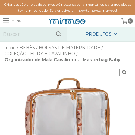
Crianças são cheias de sonhos e é nosso papel alimentá-los para que eles se
tornem realidade. Seja criativo(a), invente novos mundos!
MENU
0
PRODUTOS
Início
/
BEBÊS
/
BOLSAS DE MATERNIDADE
/
COLEÇÃO TEDDY E CAVALINHO
/
Organizador de Mala Cavalinhos - Masterbag Baby