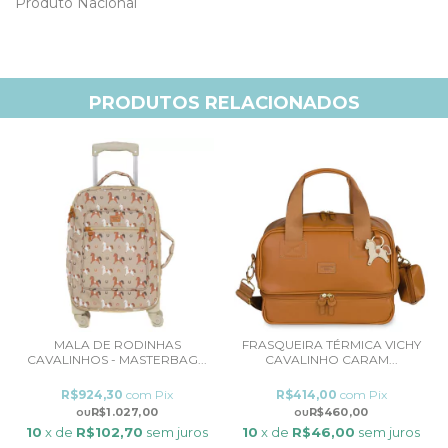
Produto Nacional
PRODUTOS RELACIONADOS
MALA DE RODINHAS
FRASQUEIRA TÉRMICA VICHY
CAVALINHOS - MASTERBAG...
CAVALINHO CARAM...
R$924,30
com
Pix
R$414,00
com
Pix
R$1.027,00
R$460,00
10
x de
R$102,70
sem juros
10
x de
R$46,00
sem juros