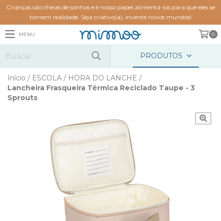
Crianças são cheias de sonhos e é nosso papel alimentá-los para que eles se
tornem realidade. Seja criativo(a), invente novos mundos!
MENU
0
PRODUTOS
Início
/
ESCOLA
/
HORA DO LANCHE
/
Lancheira Frasqueira Térmica Reciclado Taupe - 3
Sprouts