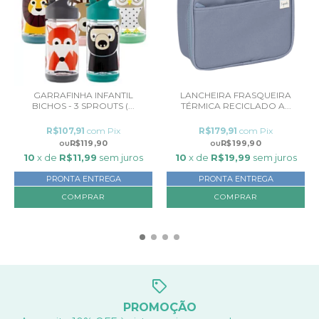
GARRAFINHA INFANTIL
LANCHEIRA FRASQUEIRA
BICHOS - 3 SPROUTS (...
TÉRMICA RECICLADO A...
R$107,91
com
Pix
R$179,91
com
Pix
R$119,90
R$199,90
10
x de
R$11,99
sem juros
10
x de
R$19,99
sem juros
PRONTA ENTREGA
PRONTA ENTREGA
COMPRAR
PROMOÇÃO