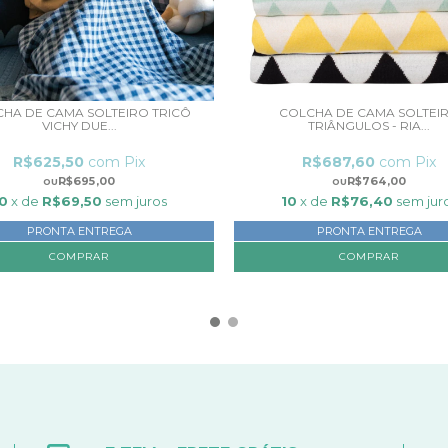
HA DE CAMA SOLTEIRO TRICÔ
COLCHA DE CAMA SOLTEI
VICHY DUE...
TRIÂNGULOS - RIA...
R$625,50
com
Pix
R$687,60
com
Pix
R$695,00
R$764,00
0
x de
R$69,50
sem juros
10
x de
R$76,40
sem jur
PRONTA ENTREGA
PRONTA ENTREGA
COMPRAR
COMPRAR