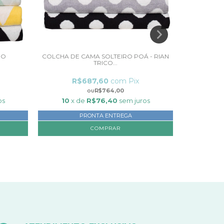
RO
COLCHA DE CAMA SOLTEIRO POÁ - RIAN
COLCHA D
TRICO...
R$687,60
com
Pix
R
R$764,00
os
10
x de
R$76,40
sem juros
10
x 
PRONTA ENTREGA
COMPRAR