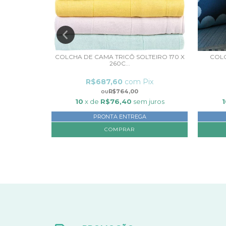
SOLTEIRO
COLCHA DE CAMA TRICÔ SOLTEIRO 170 X
COLC
260C...
ix
R$687,60
com
Pix
R$764,00
 juros
10
x de
R$76,40
sem juros
1
PRONTA ENTREGA
COMPRAR