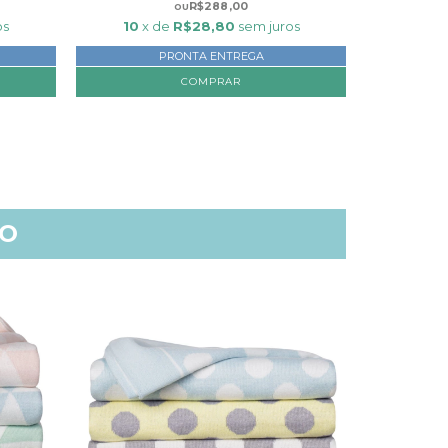
R$288,00
os
10
x de
R$28,80
sem juros
10
x 
PRONTA ENTREGA
COMPRAR
TO