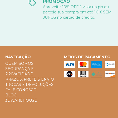
PROMOÇÃO
Aproveite 10% OFF à vista no pix ou
parcele sua compra em até 10 X SEM
JUROS no cartão de crédito.
NAVEGAÇÃO
MEIOS DE PAGAMENTO
QUEM SOMOS
SEGURANÇA E
PRIVACIDADE
PRAZOS, FRETE & ENVIO
TROCAS E DEVOLUÇÕES
FALE CONOSCO
BLOG
3DWAREHOUSE