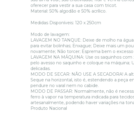
oferecer para vestir a sua casa com tricot.
Material: 50% algodão e 50% acrílico.
Medidas Disponíveis:
120 x 250cm
Modo de lavagem:
LAVAGEM NO TANQUE: Deixe de molho na água 
para evitar bolinhas; Enxague; Deixe mais um p
novamente; Não torcer; Esprema bem o excesso
LAVAGEM NA MÁQUINA: Use os saquinhos com zípe
pelo avesso no saquinho e coloque na máquina; 
delicadas.
MODO DE SECAR: NÃO USE A SECADORA! A alta te
Seque na horizontal, isto é, estendendo a peça e
pendure no varal nem no cabide.
MODO DE PASSAR: Normalmente, não é necessário 
ferro à vapor na temperatura indicada para tecid
artesanalmente, podendo haver variações na ton
Produto Nacional