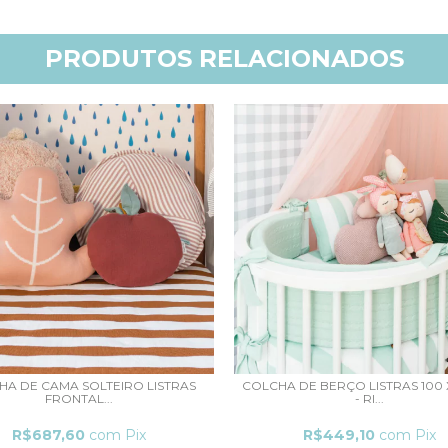
PRODUTOS RELACIONADOS
HA DE CAMA SOLTEIRO LISTRAS
COLCHA DE BERÇO LISTRAS 100 
FRONTAL...
- RI...
R$687,60
com
Pix
R$449,10
com
Pix