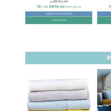
R$764,00
 juros
10
x de
R$76,40
sem juros
1
PRONTA ENTREGA
COMPRAR
P