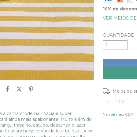
10% de desco
VER MEIOS D
QUANTIDADE
Entregas para o
Meios de e
xará a cama moderna, macia e super
Não sei meu CEP
ará ainda mais apaixonante! Muito além do
ança, trabalho, estudo, descanso e lazer.
ito aconchego, praticidade e beleza. Deixe
nosco viajar nesse mundo que podemos lhe