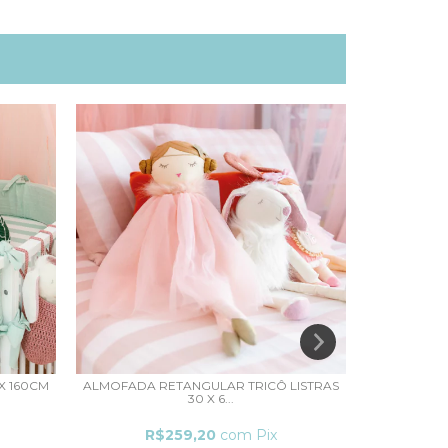
X 160CM
ALMOFADA RETANGULAR TRICÔ LISTRAS
ALMOFAD
30 X 6...
R$259,20
com
Pix
R