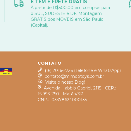
E TEM + FRETE GRÁTIS
À partir de R$500,00 em compras para
o SUL, SUDESTE e DF. Montagem
GRÁTIS dos MÓVEIS em São Paulo
(Capital).
CONTATO
(16) 2016-2226 (Telefone e WhatsApp)
contato@mimootoys.com.br
Visite o nosso Blog!
Avenida Habbib Gabriel, 2115 - CEP.:
15.993-750 - Matão/SP
CNPJ: 03378624000135