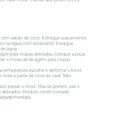
com sabão de coco; Esfregue suavemente
ouco na água com amaciante; Enxague
 de água.
r para roupas delicadas; Coloque a peça
Use o modo de lavagem para roupas
mperatura escolhe e deforma o tricot.
m toda a parte de cima do varal. Não
passar o tricot. Mas se preferir, use o
os delicados. Produto confeccionado
alidade/medidas