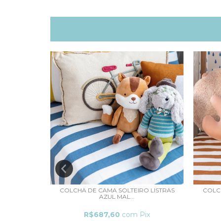
TRAS 45 X
COLCHA DE CAMA SOLTEIRO LISTRAS
COLC
AZUL MAL...
ix
R$687,60
com
Pix