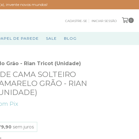
o(a), invente novos mundos!
0
CADASTRE-SE
INICIAR SESSÃO
PAPEL DE PAREDE
SALE
BLOG
o Grão - Rian Tricot (Unidade)
DE CAMA SOLTEIRO
 AMARELO GRÃO - RIAN
(UNIDADE)
om
Pix
79,90
sem juros