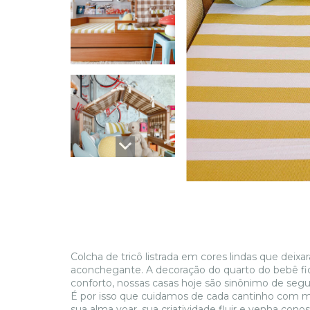
Colcha de tricô listrada em cores lindas que dei
aconchegante. A decoração do quarto do bebê fic
conforto, nossas casas hoje são sinônimo de segur
É por isso que cuidamos de cada cantinho com mu
sua alma voar, sua criatividade fluir e venha co