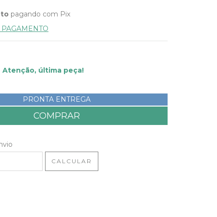
nto
pagando com Pix
E PAGAMENTO
Atenção, última peça!
PRONTA ENTREGA
 CEP:
ALTERAR CEP
nvio
CALCULAR