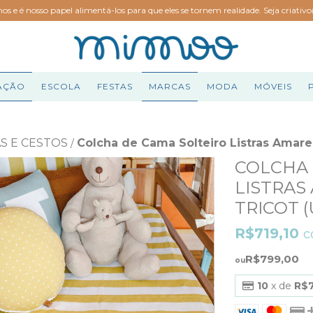
hos e é nosso papel alimentá-los para que eles se tornem realidade. Seja criativ
AÇÃO
ESCOLA
FESTAS
MARCAS
MODA
MÓVEIS
S E CESTOS
Colcha de Cama Solteiro Listras Amarel
/
COLCHA 
LISTRAS
TRICOT 
R$719,10
c
R$799,00
10
x de
R$