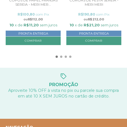
COPOS DE PAPEL FRANJAS
COROAS DE FESTA SEREIA -
SEREIA - MERI MER...
MERI MERI
R$100,80
com
Pix
R$190,80
com
Pix
R$112,00
R$212,00
10
x de
R$11,20
sem juros
10
x de
R$21,20
sem juros
PRONTA ENTREGA
PRONTA ENTREGA
PROMOÇÃO
Aproveite 10% OFF à vista no pix ou parcele sua compra
em até 10 X SEM JUROS no cartão de crédito.