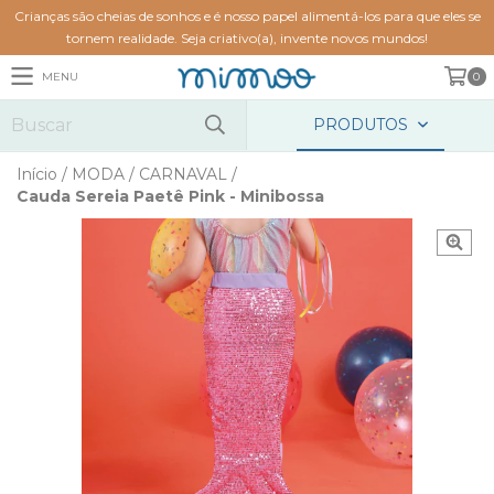
Crianças são cheias de sonhos e é nosso papel alimentá-los para que eles se
tornem realidade. Seja criativo(a), invente novos mundos!
MENU
0
PRODUTOS
Início
/
MODA
/
CARNAVAL
/
Cauda Sereia Paetê Pink - Minibossa