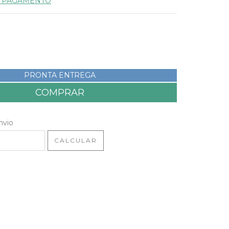
E PAGAMENTO
PRONTA ENTREGA
 CEP:
ALTERAR CEP
nvio
CALCULAR