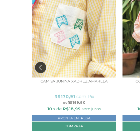
S FRIDA
CAMISA JUNINA XADREZ AMARELA
C
ix
R$170,91
com
Pix
R$189,90
juros
10
x de
R$18,99
sem juros
1
PRONTA ENTREGA
COMPRAR