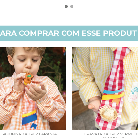
ARA COMPRAR COM ESSE PRODU
ISA JUNINA XADREZ LARANJA
GRAVATA XADREZ VERMELH
MINIBOSSA