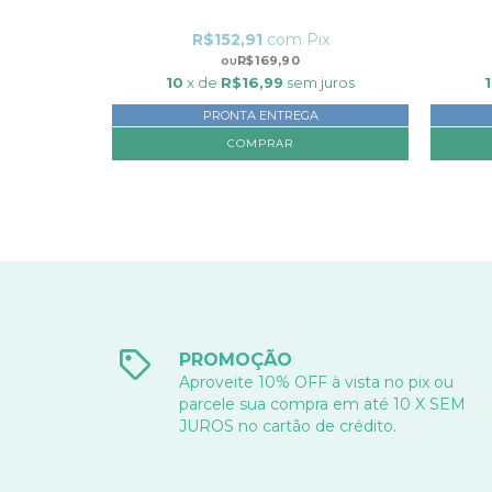
ix
R$152,91
com
Pix
R$169,90
juros
10
x de
R$16,99
sem juros
PRONTA ENTREGA
COMPRAR
PROMOÇÃO
Aproveite 10% OFF à vista no pix ou
parcele sua compra em até 10 X SEM
JUROS no cartão de crédito.