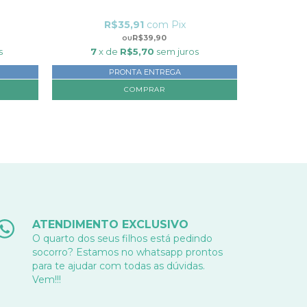
R$35,91
com
Pix
R
R$39,90
s
7
x de
R$5,70
sem juros
10
x
PRONTA ENTREGA
COMPRAR
ATENDIMENTO EXCLUSIVO
O quarto dos seus filhos está pedindo
socorro? Estamos no whatsapp prontos
para te ajudar com todas as dúvidas.
Vem!!!