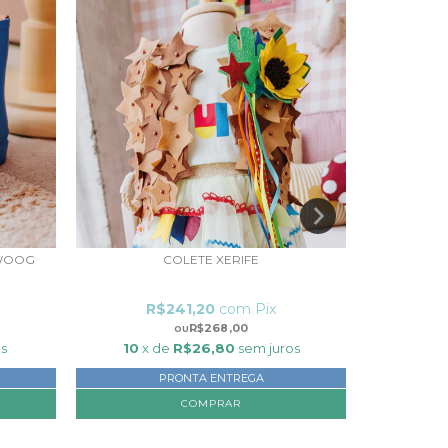
 WOOG
COLETE XERIFE
COLETE B
R$241,20
com
Pix
R
R$268,00
os
10
x de
R$26,80
sem juros
10
x 
PRONTA ENTREGA
COMPRAR