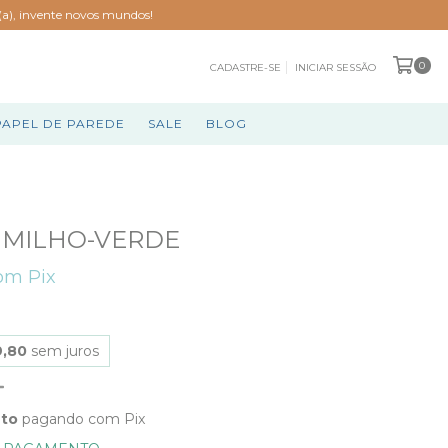
o(a), invente novos mundos!
0
CADASTRE-SE
INICIAR SESSÃO
PAPEL DE PAREDE
SALE
BLOG
 MILHO-VERDE
om
Pix
9,80
sem juros
nto
pagando com Pix