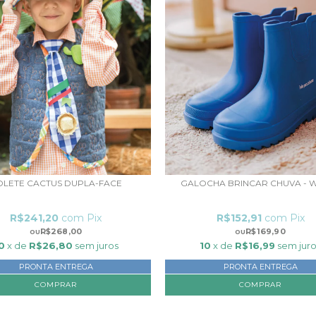
OLETE CACTUS DUPLA-FACE
GALOCHA BRINCAR CHUVA -
R$241,20
com
Pix
R$152,91
com
Pix
R$268,00
R$169,90
0
x de
R$26,80
sem juros
10
x de
R$16,99
sem jur
PRONTA ENTREGA
PRONTA ENTREGA
COMPRAR
COMPRAR