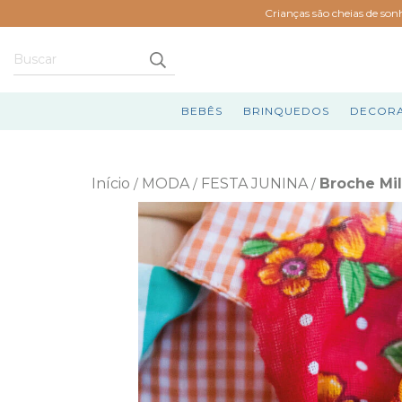
Crianças são cheias de son
BEBÊS
BRINQUEDOS
DECOR
Início
MODA
FESTA JUNINA
Broche Mi
/
/
/