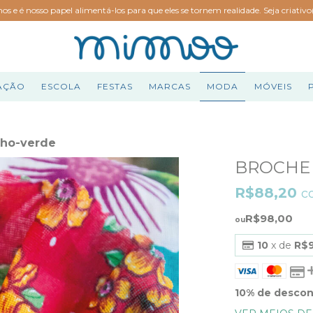
hos e é nosso papel alimentá-los para que eles se tornem realidade. Seja criativ
AÇÃO
ESCOLA
FESTAS
MARCAS
MODA
MÓVEIS
lho-verde
BROCHE
R$88,20
c
R$98,00
10
x de
R$
10% de desco