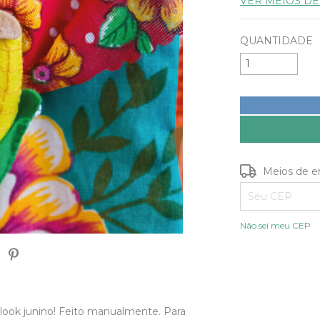
VER MEIOS D
QUANTIDADE
Entregas para o
Meios de e
Não sei meu CEP
look junino! Feito manualmente. Para