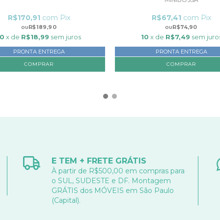
R$170,91
com
Pix
R$67,41
com
Pix
R$189,90
R$74,90
10
x de
R$18,99
sem juros
10
x de
R$7,49
sem juro
PRONTA ENTREGA
PRONTA ENTREGA
COMPRAR
E TEM + FRETE GRÁTIS
À partir de R$500,00 em compras para
o SUL, SUDESTE e DF. Montagem
GRÁTIS dos MÓVEIS em São Paulo
(Capital).