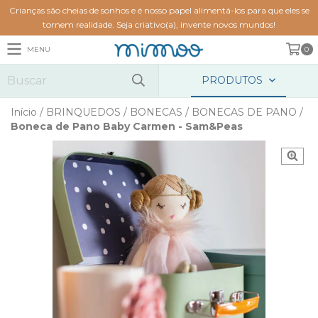
Crianças são cheias de sonhos e é nosso papel alimentá-los para que eles se
tornem realidade. Seja criativo(a), invente novos mundos!
MENU
0
PRODUTOS
Início
/
BRINQUEDOS
/
BONECAS
/
BONECAS DE PANO
/
Boneca de Pano Baby Carmen - Sam&Peas