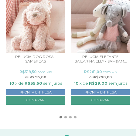
PELÚCIA DOG ROSA -
PELÚCIA ELEFANTE
SAM&PEAS
BAILARINA ELLY - SAM&AM...
R$319,50
com
Pix
R$261,00
com
Pix
R$355,00
R$290,00
10
x de
R$35,50
sem juros
10
x de
R$29,00
sem juros
PRONTA ENTREGA
PRONTA ENTREGA