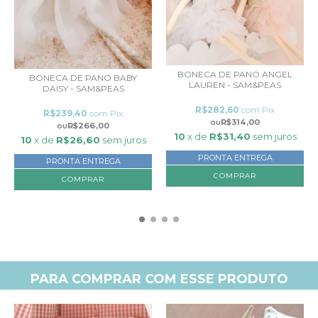
BONECA DE PANO ANGEL
BONECA DE PANO BABY
LAUREN - SAM&PEAS
DAISY - SAM&PEAS
R$282,60
com
Pix
R$239,40
com
Pix
R$314,00
R$266,00
10
x de
R$31,40
sem juros
10
x de
R$26,60
sem juros
PRONTA ENTREGA
PRONTA ENTREGA
PARA COMPRAR COM ESSE PRODUTO