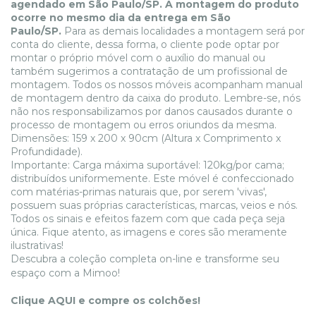
agendado em São Paulo/SP. A montagem do produto
ocorre no mesmo dia da entrega em São
Paulo/SP.
Para as demais localidades a montagem será por
conta do cliente, dessa forma, o cliente pode optar por
montar o próprio móvel com o auxílio do manual ou
também sugerimos a contratação de um profissional de
montagem. Todos os nossos móveis acompanham manual
de montagem dentro da caixa do produto. Lembre-se, nós
não nos responsabilizamos por danos causados durante o
processo de montagem ou erros oriundos da mesma.
Dimensões: 159 x 200 x 90cm (Altura x Comprimento x
Profundidade).
Importante: Carga máxima suportável: 120kg/por cama;
distribuídos uniformemente. Este móvel é confeccionado
com matérias-primas naturais que, por serem 'vivas',
possuem suas próprias características, marcas, veios e nós.
Todos os sinais e efeitos fazem com que cada peça seja
única. Fique atento, as imagens e cores são meramente
ilustrativas!
Descubra a coleção completa on-line e transforme seu
espaço com a Mimoo!
Clique
AQUI
e compre os colchões!