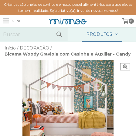
Crianças são cheias de sonhos e é nosso papel alimentá-los para que eles se
tornem realidade. Seja criativo(a), invente novos mundos!
MENU
0
PRODUTOS
Início
/
DECORAÇÃO
/
Bicama Woody Graviola com Casinha e Auxiliar - Candy