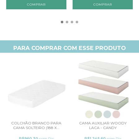
COMPRAR
COMPRAR
PARA COMPRAR COM ESSE PRODUTO
COLCHÃO BRANCO PARA
CAMA AUXILIAR WOODY
CAMA SOLTEIRO (188 X...
LACA - CANDY
R$960,30
com
Pix
R$1.245,60
com
Pix