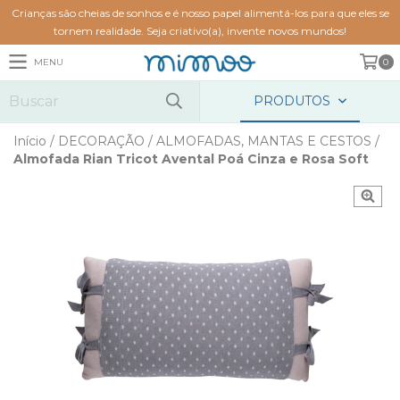
Crianças são cheias de sonhos e é nosso papel alimentá-los para que eles se
tornem realidade. Seja criativo(a), invente novos mundos!
MENU
0
PRODUTOS
Início
/
DECORAÇÃO
/
ALMOFADAS, MANTAS E CESTOS
/
Almofada Rian Tricot Avental Poá Cinza e Rosa Soft