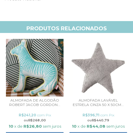
PRODUTOS RELACIONADOS
ALMOFADA DE ALGODÃO
ALMOFADA LAVÁVEL
ROBERT JACOB GORDON...
ESTRELA CINZA 50 X 50CM...
R$241,20
com
Pix
R$396,71
com
Pix
R$268,00
R$440,79
10
x de
R$26,80
sem juros
10
x de
R$44,08
sem juros