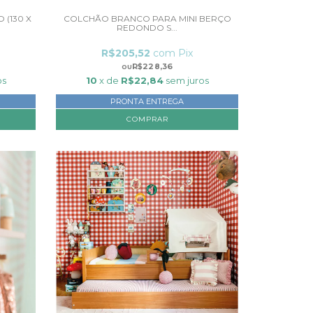
(130 X
COLCHÃO BRANCO PARA MINI BERÇO
REDONDO S...
R$205,52
com
Pix
R$228,36
os
10
x de
R$22,84
sem juros
PRONTA ENTREGA