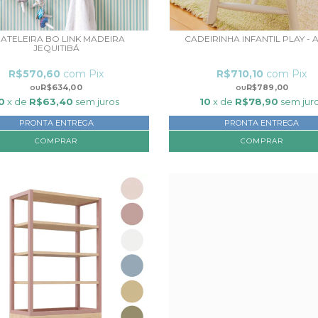
ATELEIRA BO LINK MADEIRA
CADEIRINHA INFANTIL PLAY - 
JEQUITIBÁ
R$570,60
com
Pix
R$710,10
com
Pix
R$634,00
R$789,00
0
x de
R$63,40
sem juros
10
x de
R$78,90
sem jur
PRONTA ENTREGA
PRONTA ENTREGA
COMPRAR
COMPRAR