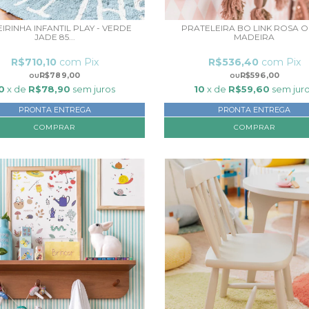
IRINHA INFANTIL PLAY - VERDE
PRATELEIRA BO LINK ROSA O
JADE 85...
MADEIRA
R$710,10
com
Pix
R$536,40
com
Pix
R$789,00
R$596,00
0
x de
R$78,90
sem juros
10
x de
R$59,60
sem jur
PRONTA ENTREGA
PRONTA ENTREGA
COMPRAR
COMPRAR