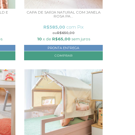
LD E
CAPA DE SARJA NATURAL COM JANELA
ROSA PA...
R$585,00
com
Pix
R$650,00
os
10
x de
R$65,00
sem juros
PRONTA ENTREGA