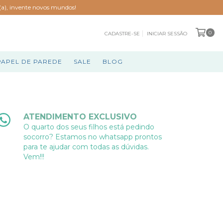
o(a), invente novos mundos!
0
CADASTRE-SE
INICIAR SESSÃO
PAPEL DE PAREDE
SALE
BLOG
ATENDIMENTO EXCLUSIVO
O quarto dos seus filhos está pedindo
socorro? Estamos no whatsapp prontos
para te ajudar com todas as dúvidas.
Vem!!!