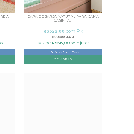
AREIA
CAPA DE SARJA NATURAL PARA CAMA
CASINHA...
R$522,00
com
Pix
R$580,00
os
10
x de
R$58,00
sem juros
PRONTA ENTREGA