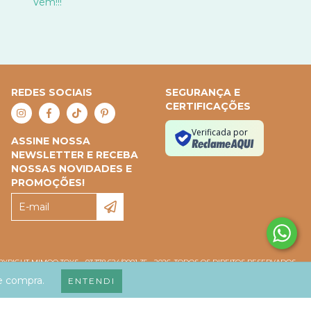
Vem!!!
REDES SOCIAIS
SEGURANÇA E
CERTIFICAÇÕES
Verificada por
ASSINE NOSSA
NEWSLETTER E RECEBA
NOSSAS NOVIDADES E
PROMOÇÕES!
YRIGHT MIMOO TOYS - 03.378.624/0001-35 - 2026. TODOS OS DIREITOS RESERVADOS.
de compra.
ENTENDI