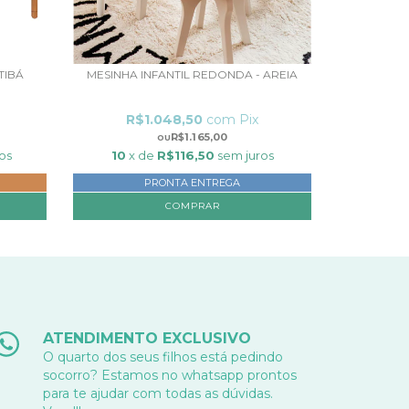
TIBÁ
MESINHA INFANTIL REDONDA - AREIA
R$1.048,50
com
Pix
R$1.165,00
os
10
x de
R$116,50
sem juros
PRONTA ENTREGA
COMPRAR
ATENDIMENTO EXCLUSIVO
O quarto dos seus filhos está pedindo
socorro? Estamos no whatsapp prontos
para te ajudar com todas as dúvidas.