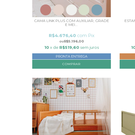
CAMA LINK PLUS COM AUXILIAR, GRADE
ESTAN
E MEI...
R$4.676,40
com
Pix
R$5.196,00
10
x de
R$519,60
sem juros
1
PRONTA ENTREGA
COMPRAR