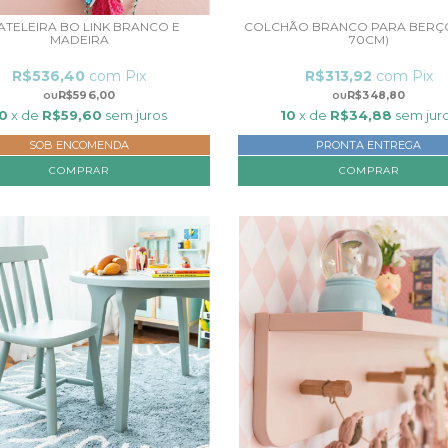
ATELEIRA BO LINK BRANCO E
COLCHÃO BRANCO PARA BERÇO 
MADEIRA
70CM)
R$536,40
com
Pix
R$313,92
com
Pix
R$596,00
R$348,80
0
x de
R$59,60
sem juros
10
x de
R$34,88
sem jur
SOB ENCOMENDA
PRONTA ENTREGA
COMPRAR