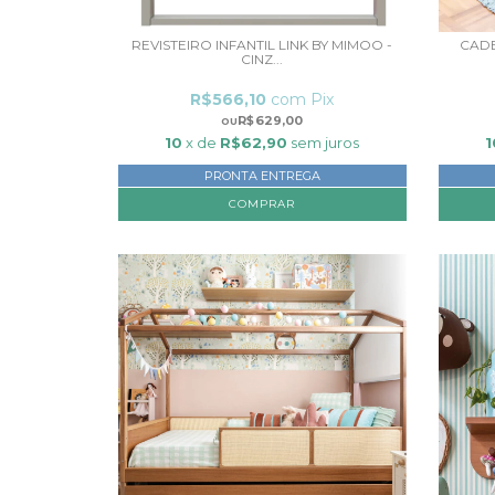
REVISTEIRO INFANTIL LINK BY MIMOO -
CADE
CINZ...
R$566,10
com
Pix
R$629,00
10
x de
R$62,90
sem juros
1
PRONTA ENTREGA