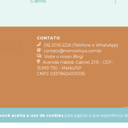
(Capital).
CONTATO
(16) 2016-2226 (Telefone e WhatsApp)
contato@mimootoys.com.br
Visite o nosso Blog!
Avenida Habbib Gabriel, 2115 - CEP.:
15.993-750 - Matão/SP
CNPJ: 03378624000135
COP
você aceita o uso de cookies
para agilizar a sua experiência 