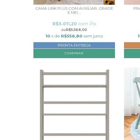
CAMA LINK PLUS COM AUXILIAR, GRADE
PR
E MEI...
R$5.011,20
com
Pix
R$5.568,00
10
x de
R$556,80
sem juros
1
PRONTA ENTREGA
COMPRAR