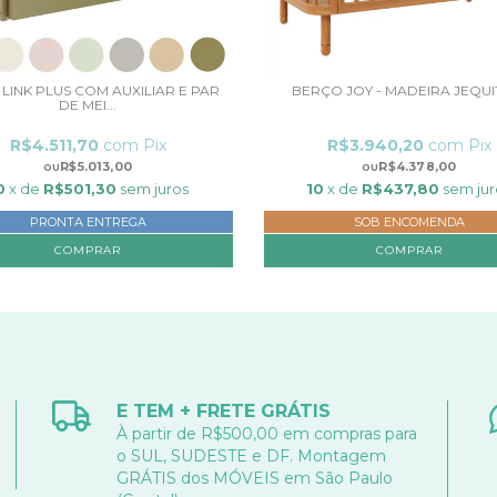
LINK PLUS COM AUXILIAR E PAR
BERÇO JOY - MADEIRA JEQUI
DE MEI...
R$4.511,70
com
Pix
R$3.940,20
com
Pix
R$5.013,00
R$4.378,00
0
x de
R$501,30
sem juros
10
x de
R$437,80
sem jur
PRONTA ENTREGA
SOB ENCOMENDA
COMPRAR
COMPRAR
E TEM + FRETE GRÁTIS
À partir de R$500,00 em compras para
o SUL, SUDESTE e DF. Montagem
GRÁTIS dos MÓVEIS em São Paulo