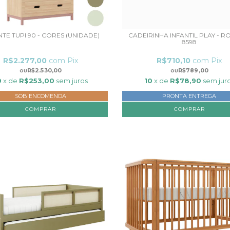
TE TUPI 90 - CORES (UNIDADE)
CADEIRINHA INFANTIL PLAY - R
8598
R$2.277,00
com
Pix
R$710,10
com
Pix
R$2.530,00
R$789,00
0
x de
R$253,00
sem juros
10
x de
R$78,90
sem jur
SOB ENCOMENDA
PRONTA ENTREGA
COMPRAR
COMPRAR