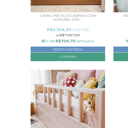
CAMA LINK PLUS CASINHA COM
PR
AUXILIAR, GRA...
R$6.306,30
com
Pix
R$7.007,00
10
x de
R$700,70
sem juros
1
PRONTA ENTREGA
COMPRAR