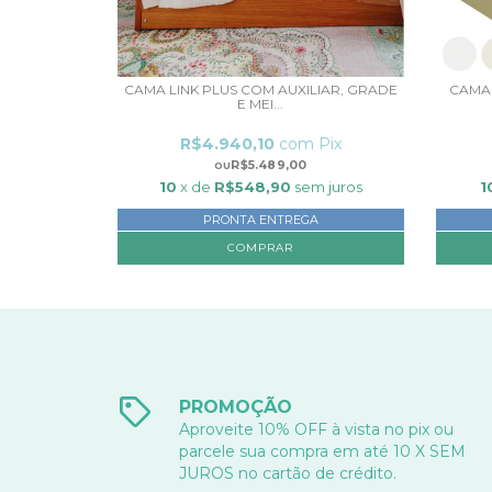
CAMA LINK PLUS COM AUXILIAR, GRADE
CAMA 
E MEI...
R$4.940,10
com
Pix
R$5.489,00
10
x de
R$548,90
sem juros
1
PRONTA ENTREGA
COMPRAR
PROMOÇÃO
Aproveite 10% OFF à vista no pix ou
parcele sua compra em até 10 X SEM
JUROS no cartão de crédito.