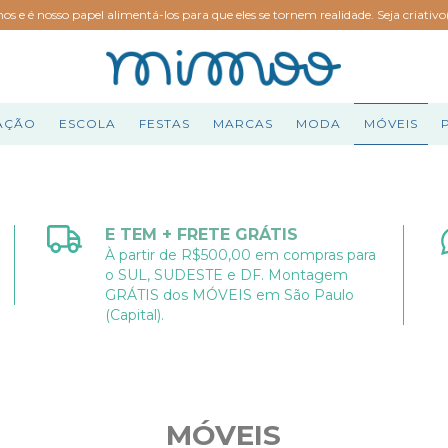
hos e é nosso papel alimentá-los para que eles se tornem realidade. Seja criativ
AÇÃO
ESCOLA
FESTAS
MARCAS
MODA
MÓVEIS
E TEM + FRETE GRÁTIS
À partir de R$500,00 em compras para
o SUL, SUDESTE e DF. Montagem
GRÁTIS dos MÓVEIS em São Paulo
(Capital).
MÓVEIS