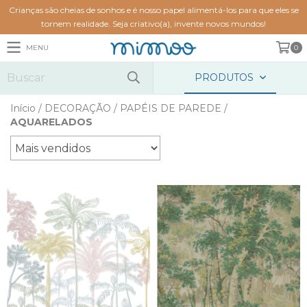
Crianças são cheias de sonhos e é nosso papel alimentá-los para que eles se
tornem realidade. Seja criativo(a), invente novos mundos!
MENU
0
PRODUTOS
Início
/
DECORAÇÃO
/
PAPÉIS DE PAREDE
/
AQUARELADOS