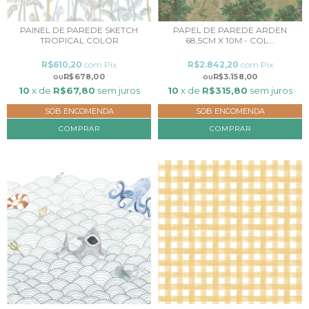
PAINEL DE PAREDE SKETCH
PAPEL DE PAREDE ARDEN
TROPICAL COLOR
68,5CM X 10M - COL...
R$610,20
com
Pix
R$2.842,20
com
Pix
R$678,00
R$3.158,00
10
x de
R$67,80
sem juros
10
x de
R$315,80
sem juros
SOB ENCOMENDA
SOB ENCOMENDA
COMPRAR
COMPRAR