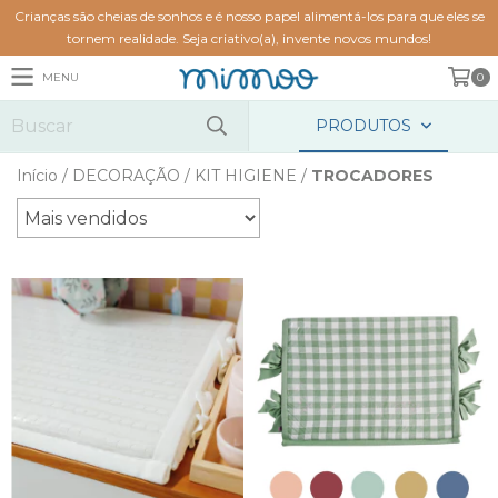
Crianças são cheias de sonhos e é nosso papel alimentá-los para que eles se
tornem realidade. Seja criativo(a), invente novos mundos!
MENU
0
PRODUTOS
Início
/
DECORAÇÃO
/
KIT HIGIENE
/
TROCADORES