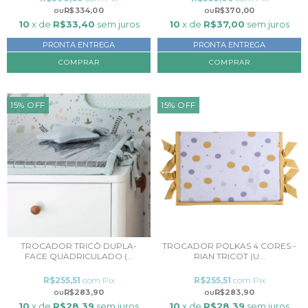
R$334,00
R$370,00
10
x de
R$33,40
sem juros
10
x de
R$37,00
sem juros
PRONTA ENTREGA
PRONTA ENTREGA
COMPRAR
15
%
OFF
15
%
OFF
TROCADOR TRICÔ DUPLA-
TROCADOR POLKAS 4 CORES -
FACE QUADRICULADO (...
RIAN TRICOT (U...
R$255,51
com
Pix
R$255,51
com
Pix
R$283,90
R$283,90
10
x de
R$28,39
sem juros
10
x de
R$28,39
sem juros