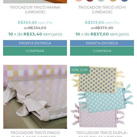
TROCADOR TRICÔ HANNA
TROCADOR TRICÔ VICHY
(UNIDADE)
(UNIDADE)
R$300,60
com
Pix
R$333,00
com
Pix
R$334,00
R$370,00
10
x de
R$33,40
sem juros
10
x de
R$37,00
sem juros
PRONTA ENTREGA
PRONTA ENTREGA
COMPRAR
COMPRAR
10
%
OFF
TROCADOR TRICÔ PINGO
TROCADOR TRICÔ DUPLA-