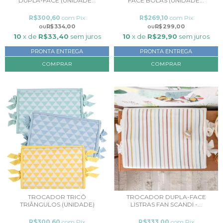
DUPLA-FACE (UNIDADE...
FACE BOLAS (UNIDADE...
R$300,60
com
Pix
R$269,10
com
Pix
R$334,00
R$299,00
10
x de
R$33,40
sem juros
10
x de
R$29,90
sem juros
PRONTA ENTREGA
PRONTA ENTREGA
COMPRAR
COMPRAR
TROCADOR TRICÔ
TROCADOR DUPLA-FACE
TRIÂNGULOS (UNIDADE)
LISTRAS FAN SCANDI -...
R$300,60
com
Pix
R$333,00
com
Pix