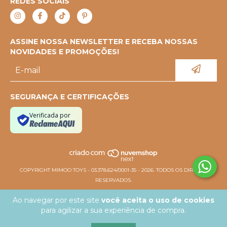
REDES SOCIAIS
ASSINE NOSSA NEWSLETTER E RECEBA NOSSAS
NOVIDADES E PROMOÇÕES!
SEGURANÇA E CERTIFICAÇÕES
Verificada por
COPYRIGHT MIMOO TOYS - 03.378.624/0001-35 - 2026. TODOS OS DIREITOS
RESERVADOS.
Ao navegar por este site
você aceita o uso de cookies
para agilizar a sua experiência de compra.