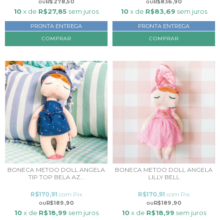
R$278,50
R$836,90
10
x de
R$27,85
sem juros
10
x de
R$83,69
sem juros
PRONTA ENTREGA
PRONTA ENTREGA
BONECA METOO DOLL ANGELA
BONECA METOO DOLL ANGELA
TIP TOP BELA AZ...
LILLY BELL
R$170,91
com
Pix
R$170,91
com
Pix
R$189,90
R$189,90
10
x de
R$18,99
sem juros
10
x de
R$18,99
sem juros