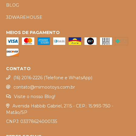
BLOG
3DWAREHOUSE
MEIOS DE PAGAMENTO
CONTATO
(16) 2016-2226 (Telefone e WhatsApp)
contato@mimootoys.com.br
Visite o nosso Blog!
Avenida Habbib Gabriel, 2115 - CEP.: 15.993-750 -
Matão/SP
CNPJ: 03378624000135