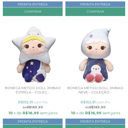
PRONTA ENTREGA
PRONTA ENTREGA
BONECA METOO DOLL JIMBAO
BONECA METOO DOLL JIMBAO
ESTRELA - COLEÇ...
NEVE - COLEÇÃO...
R$152,91
com
Pix
R$152,91
com
Pix
R$169,90
R$169,90
10
x de
R$16,99
sem juros
10
x de
R$16,99
sem juros
PRONTA ENTREGA
PRONTA ENTREGA