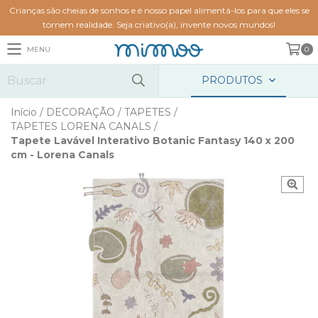
Crianças são cheias de sonhos e é nosso papel alimentá-los para que eles se
tornem realidade. Seja criativo(a), invente novos mundos!
MENU
0
PRODUTOS
Início
/
DECORAÇÃO
/
TAPETES
/
TAPETES LORENA CANALS
/
Tapete Lavável Interativo Botanic Fantasy 140 x 200
cm - Lorena Canals