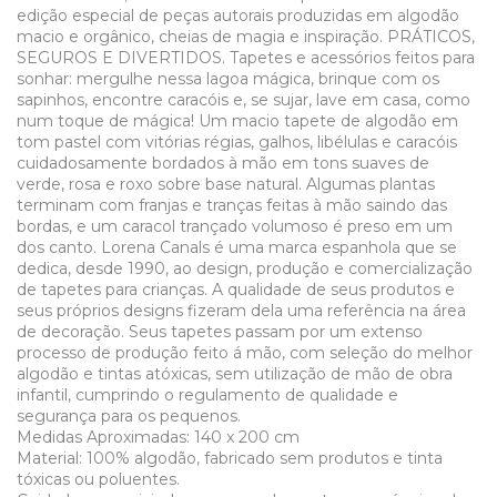
edição especial de peças autorais produzidas em algodão
macio e orgânico, cheias de magia e inspiração. PRÁTICOS,
SEGUROS E DIVERTIDOS. Tapetes e acessórios feitos para
sonhar: mergulhe nessa lagoa mágica, brinque com os
sapinhos, encontre caracóis e, se sujar, lave em casa, como
num toque de mágica! Um macio tapete de algodão em
tom pastel com vitórias régias, galhos, libélulas e caracóis
cuidadosamente bordados à mão em tons suaves de
verde, rosa e roxo sobre base natural. Algumas plantas
terminam com franjas e tranças feitas à mão saindo das
bordas, e um caracol trançado volumoso é preso em um
dos canto. Lorena Canals é uma marca espanhola que se
dedica, desde 1990, ao design, produção e comercialização
de tapetes para crianças. A qualidade de seus produtos e
seus próprios designs fizeram dela uma referência na área
de decoração. Seus tapetes passam por um extenso
processo de produção feito á mão, com seleção do melhor
algodão e tintas atóxicas, sem utilização de mão de obra
infantil, cumprindo o regulamento de qualidade e
segurança para os pequenos.
Medidas Aproximadas: 140 x 200 cm
Material: 100% algodão, fabricado sem produtos e tinta
tóxicas ou poluentes.