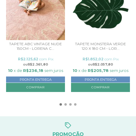
TAPETE ABC VINTAGE NUDE
TAPETE MONSTERA VERDE
150CM - LORENA C...
120 X 180 CM - LOR...
R$2.125,62
com
Pix
R$1.852,02
com
Pix
R$2.361,80
R$2.057,80
10
x de
R$236,18
sem juros
10
x de
R$205,78
sem juros
PRONTA ENTREGA
PRONTA ENTREGA
PROMOÇÃO