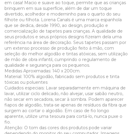
em casa! Macio e suave ao toque, permite que as crianças
brinquem em sua superfície, além de dar um toque
divertido, acolhedor e moderninho para o quarto do seu
filhote ou filhota. Lorena Canals é uma marca espanhola
que se dedica, desde 1990, ao design, produção e
comercialização de tapetes para crianças. A qualidade de
seus produtos e seus próprios designs fizeram dela uma
referência na área de decoração. Seus tapetes passam por
um extenso processo de produção feito á mão, com
seleção do melhor algodão e tintas atóxicas, sem utilização
de mão de obra infantil, cumprindo o regulamento de
qualidade e segurança para os pequenos.
Medidas Aproximadas: 140 x 200cm.
Material: 100% algodão, fabricado sem produtos e tinta
tóxicas ou poluentes
Cuidados especiais: Lavar separadamente em máquina de
lavar, utilizar ciclo delicado, não alvejar, usar sabão neutro,
não secar em secadora, secar à sombra. Podem aparecer
fiapos de algodão, trata-se apenas de resíduos da fibra que
surgem ao cortar o algodão. Em caso de fio longo
aparente, utilize uma tesoura para cortá-lo, nunca puxe o
fio.
Atenção: O tom das cores dos produtos pode variar
dependendo do monitor do seu computador. Imagens