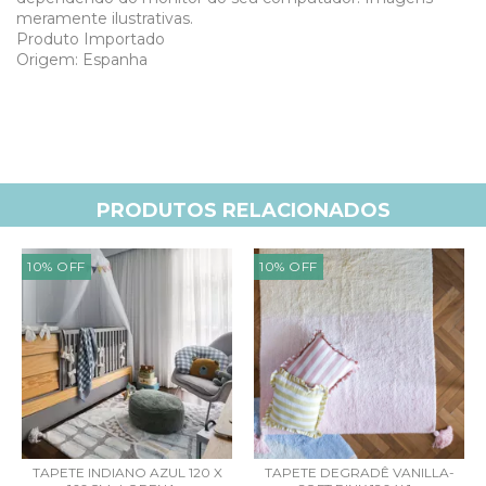
meramente ilustrativas.
Produto Importado
Origem: Espanha
PRODUTOS RELACIONADOS
10
%
OFF
10
%
OFF
TAPETE INDIANO AZUL 120 X
TAPETE DEGRADÊ VANILLA-