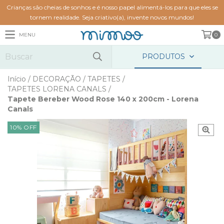
Crianças são cheias de sonhos e é nosso papel alimentá-los para que eles se
tornem realidade. Seja criativo(a), invente novos mundos!
MENU
0
PRODUTOS
Início
/
DECORAÇÃO
/
TAPETES
/
TAPETES LORENA CANALS
/
Tapete Bereber Wood Rose 140 x 200cm - Lorena
Canals
10
%
OFF