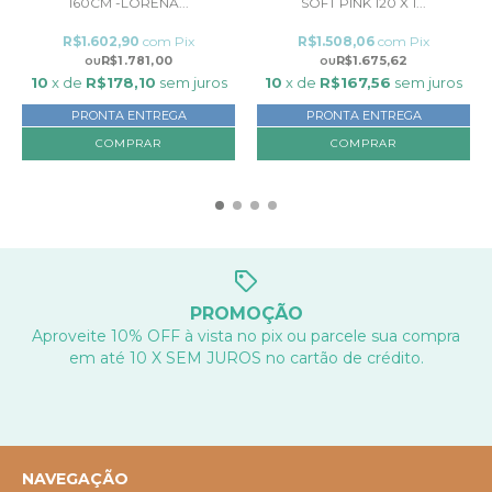
160CM -LORENA...
SOFT PINK 120 X 1...
R$1.602,90
com
Pix
R$1.508,06
com
Pix
R$1.781,00
R$1.675,62
10
x de
R$178,10
sem juros
10
x de
R$167,56
sem juros
PRONTA ENTREGA
PRONTA ENTREGA
PROMOÇÃO
Aproveite 10% OFF à vista no pix ou parcele sua compra
em até 10 X SEM JUROS no cartão de crédito.
NAVEGAÇÃO