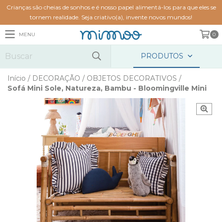
Crianças são cheias de sonhos e é nosso papel alimentá-los para que eles se
tornem realidade. Seja criativo(a), invente novos mundos!
MENU
0
PRODUTOS
Início
/
DECORAÇÃO
/
OBJETOS DECORATIVOS
/
Sofá Mini Sole, Natureza, Bambu - Bloomingville Mini