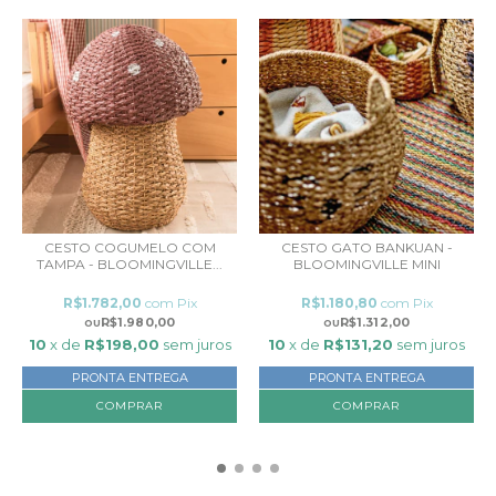
CESTO COGUMELO COM
CESTO GATO BANKUAN -
TAMPA - BLOOMINGVILLE...
BLOOMINGVILLE MINI
R$1.782,00
com
Pix
R$1.180,80
com
Pix
R$1.980,00
R$1.312,00
10
x de
R$198,00
sem juros
10
x de
R$131,20
sem juros
PRONTA ENTREGA
PRONTA ENTREGA