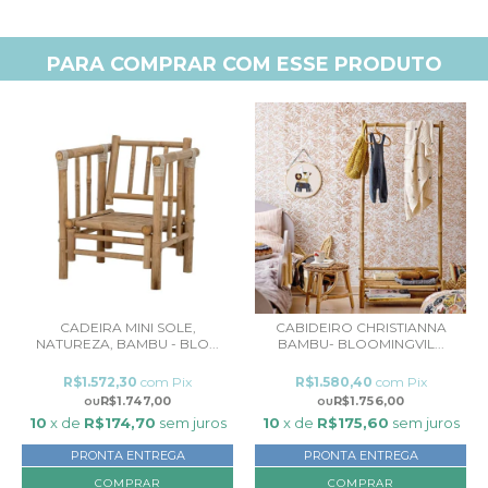
PARA COMPRAR COM ESSE PRODUTO
CADEIRA MINI SOLE,
CABIDEIRO CHRISTIANNA
NATUREZA, BAMBU - BLO...
BAMBU- BLOOMINGVIL...
R$1.572,30
com
Pix
R$1.580,40
com
Pix
R$1.747,00
R$1.756,00
10
x de
R$174,70
sem juros
10
x de
R$175,60
sem juros
PRONTA ENTREGA
PRONTA ENTREGA