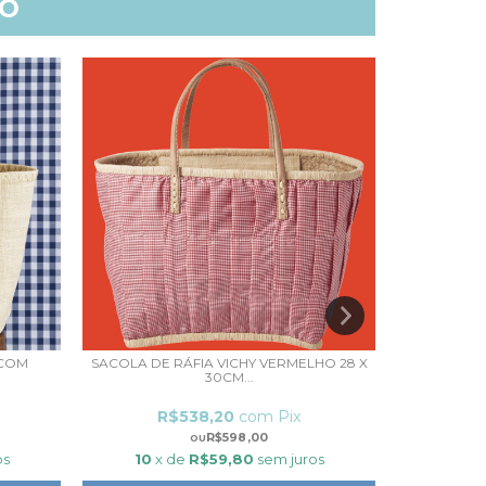
TO
 COM
SACOLA DE RÁFIA VICHY VERMELHO 28 X
SACOLA 
30CM...
R$538,20
com
Pix
R
R$598,00
os
10
x de
R$59,80
sem juros
10
x 