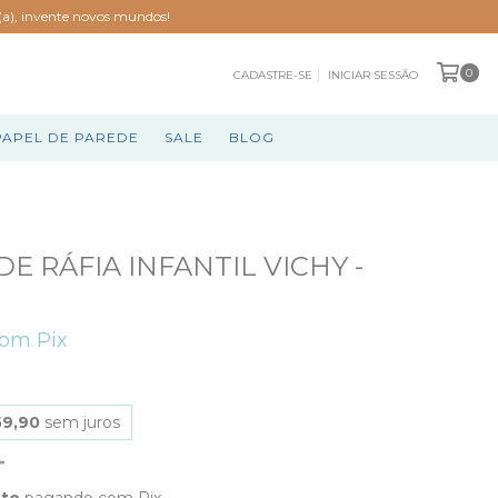
o(a), invente novos mundos!
0
CADASTRE-SE
INICIAR SESSÃO
PAPEL DE PAREDE
SALE
BLOG
E RÁFIA INFANTIL VICHY -
com
Pix
59,90
sem juros
nto
pagando com Pix