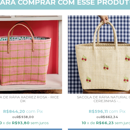
ARA COMPRAR COM ESSE PRODU
 DE RÁFIA XADREZ ROSA - RICE
SACOLA DE RÁFIA NATURAL
DK
CEREJINHAS -...
R$844,20
com
Pix
R$596,11
com
Pix
R$938,00
R$662,34
0
x de
R$93,80
sem juros
10
x de
R$66,23
sem jur