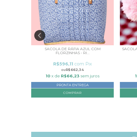
28 X 30CM -
SACOLA DE RÁFIA AZUL COM
SACOLA
FLORZINHAS - RI...
ix
R$596,11
com
Pix
R$662,34
 juros
10
x de
R$66,23
sem juros
PRONTA ENTREGA