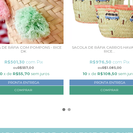
 DE RÁFIA COM POMPONS - RICE
SACOLA DE RÁFIA CARROS HAVA
DK
RICE...
R$501,30
com
Pix
R$976,50
com
Pix
R$557,00
R$1.085,00
10
x de
R$55,70
sem juros
10
x de
R$108,50
sem jur
PRONTA ENTREGA
PRONTA ENTREGA
COMPRAR