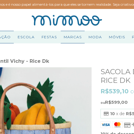
hos e é nosso papel alimentá-los para que eles se tornem realidade. Seja criativ
AÇÃO
ESCOLA
FESTAS
MARCAS
MODA
MÓVEIS
ntil Vichy - Rice Dk
SACOLA D
RICE DK
R$539,10
R$599,00
10
x de
R$
10% de desco