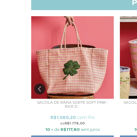
P
- RICE DK
SACOLA DE RÁFIA SORTE SOFT PINK -
SACOLA
RICE D...
ix
R$1.060,20
com
Pix
R$1.178,00
 juros
10
x de
R$117,80
sem juros
1