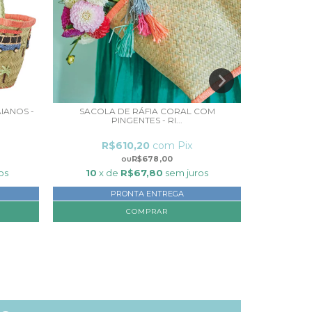
IANOS -
SACOLA DE RÁFIA CORAL COM
SACOLA D
PINGENTES - RI...
R$610,20
com
Pix
R
R$678,00
os
10
x de
R$67,80
sem juros
10
x 
PRONTA ENTREGA