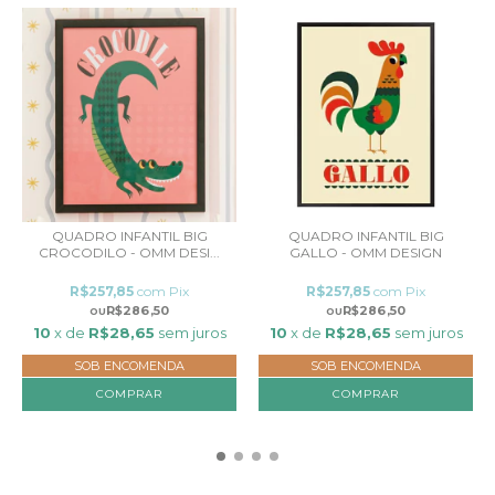
QUADRO INFANTIL BIG
QUADRO INFANTIL BIG
CROCODILO - OMM DESI...
GALLO - OMM DESIGN
R$257,85
com
Pix
R$257,85
com
Pix
R$286,50
R$286,50
10
x de
R$28,65
sem juros
10
x de
R$28,65
sem juros
SOB ENCOMENDA
SOB ENCOMENDA
COMPRAR
COMPRAR