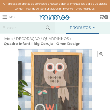
Crianças são cheias de sonhos e é nosso papel alimentá-los para que eles se
tornem realidade. Seja criativo(a), invente novos mundos!
MENU
0
PRODUTOS
Início
/
DECORAÇÃO
/
QUADRINHOS
/
Quadro Infantil Big Coruja - Omm Design