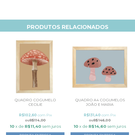
PRODUTOS RELACIONADOS
QUADRO COGUMELO
QUADRO A4 COGUMELOS
CECILIE
JOÃO E MARIA
R$102,60
com
Pix
R$131,40
com
Pix
R$114,00
R$146,00
10
x de
R$11,40
sem juros
10
x de
R$14,60
sem juros