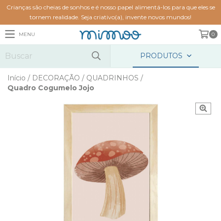
Crianças são cheias de sonhos e é nosso papel alimentá-los para que eles se
tornem realidade. Seja criativo(a), invente novos mundos!
MENU
0
PRODUTOS
Início
/
DECORAÇÃO
/
QUADRINHOS
/
Quadro Cogumelo Jojo