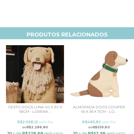
PRODUTOS RELACIONADOS
CESTO DOGS LUNA 40 X 30 X
ALMOFADA DOGS COOPER
55CM - LORENA...
45 X 36 X 11CM - LO...
R$2.058,12
com
Pix
R$485,82
com
Pix
R$2.286,80
R$539,80
10
x de
R$228,68
sem juros
10
x de
R$53,98
sem juros