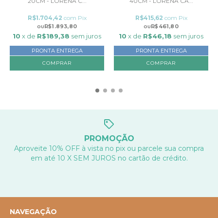
20CM - LORENA C...
40CM - LORENA CA...
R$1.704,42
com
Pix
R$415,62
com
Pix
R$1.893,80
R$461,80
10
x de
R$189,38
sem juros
10
x de
R$46,18
sem juros
PRONTA ENTREGA
PRONTA ENTREGA
PROMOÇÃO
Aproveite 10% OFF à vista no pix ou parcele sua compra
em até 10 X SEM JUROS no cartão de crédito.
NAVEGAÇÃO