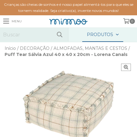
Crianças são cheias de sonhos e é nosso papel alimentá-los para que eles se
tornem realidade. Seja criativo(a), invente novos mundos!
MENU
0
PRODUTOS
Início
/
DECORAÇÃO
/
ALMOFADAS, MANTAS E CESTOS
/
Puff Tear Sálvia Azul 40 x 40 x 20cm - Lorena Canals