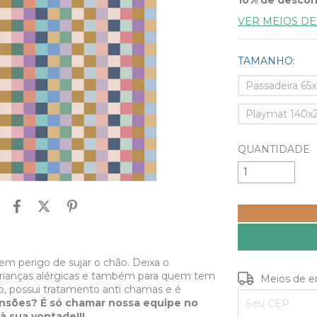
VER MEIOS D
TAMANHO:
Passadeira 65
Playmat 140
QUANTIDADE
em perigo de sujar o chão. Deixa o
 crianças alérgicas e também para quem tem
Entregas para o
Meios de e
so, possui tratamento anti chamas e é
ensões? É só chamar nossa equipe no
à sua vontade!!!