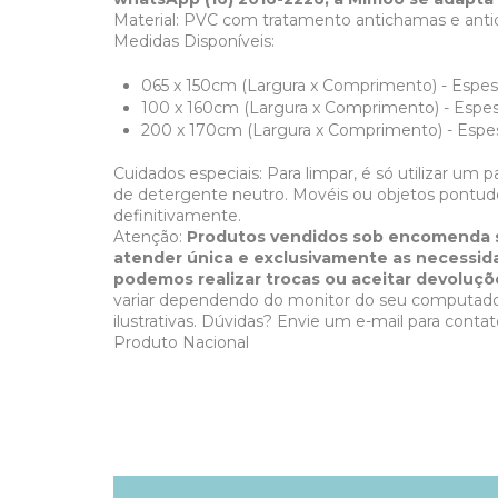
Material: PVC com tratamento antichamas e anti
Medidas Disponíveis:
065 x 150cm
(Largura x Comprimento) - Espe
100 x 160cm (Largura x Comprimento) - Espe
​200 x 170cm
(Largura x Comprimento)
- Esp
Cuidados especiais: Para limpar, é só utilizar 
de detergente neutro. Movéis ou objetos pontu
definitivamente.
Atenção:
Produtos vendidos sob encomenda sã
atender única e exclusivamente as necessida
podemos realizar trocas ou aceitar devoluçõ
variar dependendo do monitor do seu computa
ilustrativas. Dúvidas? Envie um e-mail para
conta
Produto Nacional