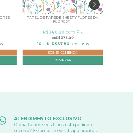
LORES
PAPEL DE PAREDE SHEEPY FLORES DA
PAPEL DE 
FLOREST...
R$340,20
com
Pix
R
R$378,00
os
10
x de
R$37,80
sem juros
10
x 
SOB ENCOMENDA
COMPRAR
ATENDIMENTO EXCLUSIVO
O quarto dos seus filhos está pedindo
socorro? Estamos no whatsapp prontos