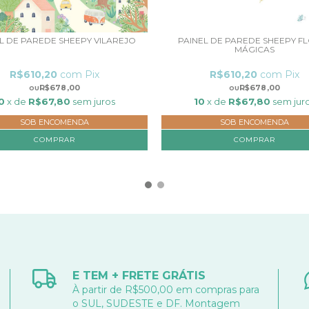
L DE PAREDE SHEEPY VILAREJO
PAINEL DE PAREDE SHEEPY F
MÁGICAS
R$610,20
com
Pix
R$610,20
com
Pix
R$678,00
R$678,00
0
x de
R$67,80
sem juros
10
x de
R$67,80
sem jur
SOB ENCOMENDA
SOB ENCOMENDA
COMPRAR
COMPRAR
E TEM + FRETE GRÁTIS
À partir de R$500,00 em compras para
o SUL, SUDESTE e DF. Montagem