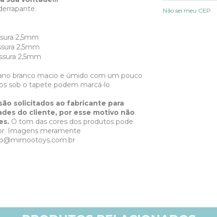
derrapante.
Não sei meu CEP
ssura 2,5mm
ssura 2,5mm
essura 2,5mm
um pano branco macio e úmido com um pouco
dos sob o tapete podem marcá-lo
o solicitados ao fabricante para
des do cliente, por esse motivo não
es.
O tom das cores dos produtos pode
dor. Imagens meramente
to@mimootoys.com.br