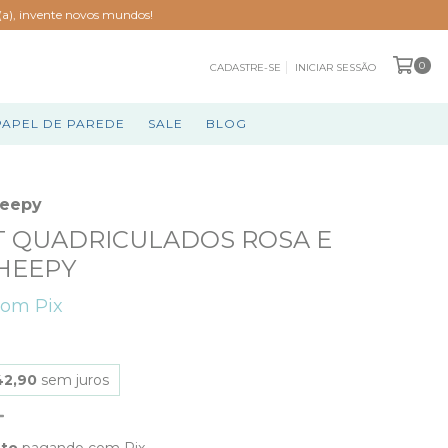
o(a), invente novos mundos!
0
CADASTRE-SE
INICIAR SESSÃO
PAPEL DE PAREDE
SALE
BLOG
heepy
 QUADRICULADOS ROSA E
SHEEPY
com
Pix
42,90
sem juros
nto
pagando com Pix