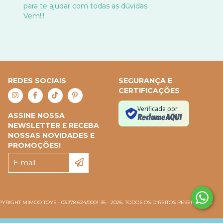
para te ajudar com todas as dúvidas.
Vem!!!
REDES SOCIAIS
SEGURANÇA E
CERTIFICAÇÕES
Verificada por
ASSINE NOSSA
NEWSLETTER E RECEBA
NOSSAS NOVIDADES E
PROMOÇÕES!
YRIGHT MIMOO TOYS - 03.378.624/0001-35 - 2026. TODOS OS DIREITOS RESERVADOS.