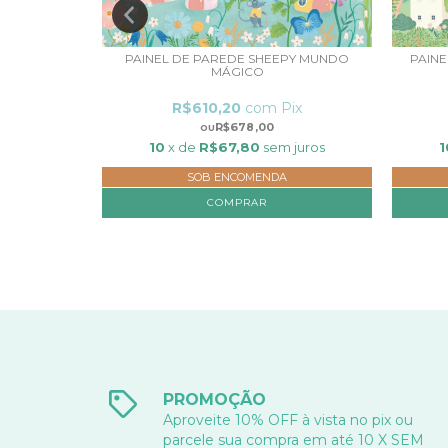
DOT, DOT,
PAINEL DE PAREDE SHEEPY MUNDO
PAINE
MÁGICO
ix
R$610,20
com
Pix
R$678,00
 juros
10
x de
R$67,80
sem juros
1
SOB ENCOMENDA
COMPRAR
PROMOÇÃO
Aproveite 10% OFF à vista no pix ou
parcele sua compra em até 10 X SEM