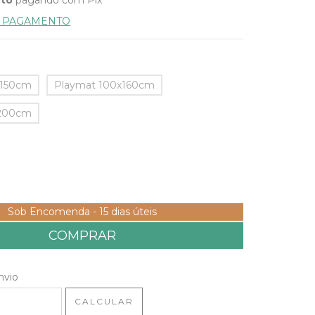
E PAGAMENTO
x150cm
Playmat 100x160cm
x200cm
Sob Encomenda - 15 dias úteis
 CEP:
ALTERAR CEP
nvio
CALCULAR