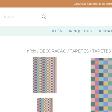
Crianças são cheias de son
BEBÊS
BRINQUEDOS
DECOR
Início
DECORAÇÃO
TAPETES
TAPETES
/
/
/