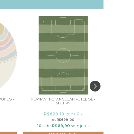
DUPLO -
PLAYMAT RETANGULAR FUTEBOL -
PLAYMAT 
SHEEPY
R$629,10
com
Pix
R
R$699,00
os
10
x de
R$69,90
sem juros
10
x