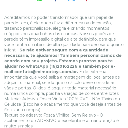
Acreditamos no poder transformador que um papel de
parede tem, é ele quem faz a diferença na decoração,
trazendo personalidade, alegria e criando momentos
mágicos nos quartinhos das crianças. Nossos papéis de
parede têm impressão digital de alta definição, para que
você tenha um item de alta qualidade para decorar o quarto
infantil.
Se não estiver seguro com a quantidade
necessária, te ajudamos! Também personalizamos de
acordo com seu projeto. Estamos prontos para te
ajudar no whatsApp (16)20162226 e também por e-
mail
contato@mimootoys.com.br
.
É de extrema
importância que você saiba a metragem do local antes de
adquirir o material, sendo que o cálculo deve considerar
vãos e portas. O ideal é adquirir todo material necessário
numa única compra, pois há variação de cores entre lotes.
Material: Adesivo Fosco Vinílico 100% PVC - Não Tóxico ou
Celulose (Escolha o acabamento que você deseja antes de
finalizar a compra)
Textura do adesivo: Fosca Vínilica, Sem Relevo - O
acabamento do ADESIVO é excelente e a manutenção é
muito simples.