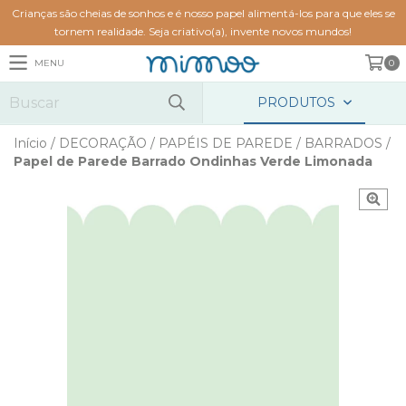
Crianças são cheias de sonhos e é nosso papel alimentá-los para que eles se
tornem realidade. Seja criativo(a), invente novos mundos!
MENU
0
PRODUTOS
Início
/
DECORAÇÃO
/
PAPÉIS DE PAREDE
/
BARRADOS
/
Papel de Parede Barrado Ondinhas Verde Limonada