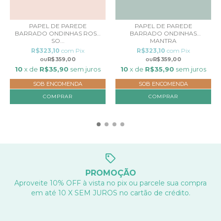
PAPEL DE PAREDE
PAPEL DE PAREDE
BARRADO ONDINHAS ROSA
BARRADO ONDINHAS
SO...
MANTRA
R$323,10
com
Pix
R$323,10
com
Pix
R$359,00
R$359,00
10
x de
R$35,90
sem juros
10
x de
R$35,90
sem juros
SOB ENCOMENDA
SOB ENCOMENDA
COMPRAR
COMPRAR
PROMOÇÃO
Aproveite 10% OFF à vista no pix ou parcele sua compra
em até 10 X SEM JUROS no cartão de crédito.