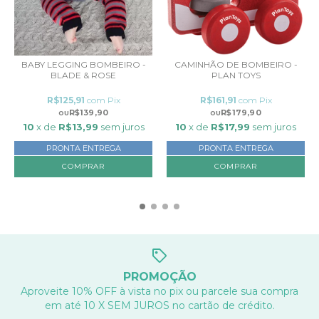
BABY LEGGING BOMBEIRO -
CAMINHÃO DE BOMBEIRO -
BLADE & ROSE
PLAN TOYS
R$125,91
com
Pix
R$161,91
com
Pix
R$139,90
R$179,90
10
x de
R$13,99
sem juros
10
x de
R$17,99
sem juros
PRONTA ENTREGA
PRONTA ENTREGA
COMPRAR
PROMOÇÃO
Aproveite 10% OFF à vista no pix ou parcele sua compra
em até 10 X SEM JUROS no cartão de crédito.