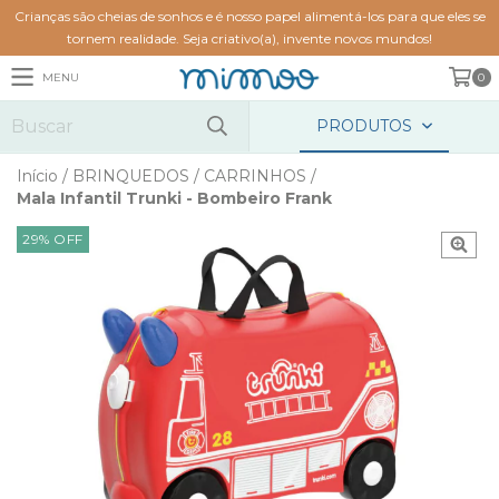
Crianças são cheias de sonhos e é nosso papel alimentá-los para que eles se
tornem realidade. Seja criativo(a), invente novos mundos!
MENU
0
PRODUTOS
Início
/
BRINQUEDOS
/
CARRINHOS
/
Mala Infantil Trunki - Bombeiro Frank
29
%
OFF