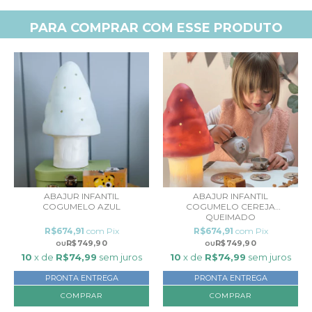
PARA COMPRAR COM ESSE PRODUTO
ABAJUR INFANTIL
ABAJUR INFANTIL
COGUMELO AZUL
COGUMELO CEREJA
QUEIMADO
R$674,91
com
Pix
R$674,91
com
Pix
R$749,90
R$749,90
10
x de
R$74,99
sem juros
10
x de
R$74,99
sem juros
PRONTA ENTREGA
PRONTA ENTREGA