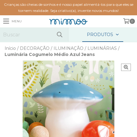
Crianças são cheias de sonhos e é nosso papel alimentá-los para que eles se
tornem realidade. Seja criativo(a), invente novos mundos!
MENU
0
PRODUTOS
Início
/
DECORAÇÃO
/
ILUMINAÇÃO
/
LUMINÁRIAS
/
Luminária Cogumelo Médio Azul Jeans