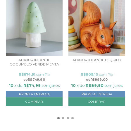
ABAJUR INFANTIL
ABAJUR INFANTIL ESQUILO
COGUMELO VERDE MENTA
R$674,91
com
Pix
R$809,10
com
Pix
R$749,90
R$899,00
10
x de
R$74,99
sem juros
10
x de
R$89,90
sem juros
PRONTA ENTREGA
PRONTA ENTREGA