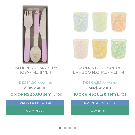
TALHERES DE MADEIRA
CONJUNTO DE COPOS
ROSA - MERI MERI
BAMBOO FLORAL - MERI M...
R$214,20
com
Pix
R$344,52
com
Pix
R$238,00
R$382,80
10
x de
R$23,80
sem juros
10
x de
R$38,28
sem juros
PRONTA ENTREGA
PRONTA ENTREGA