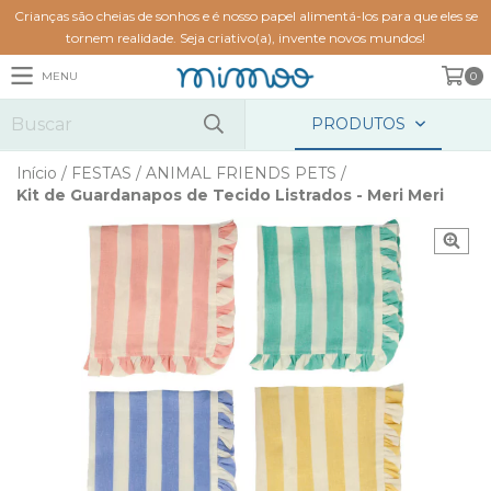
Crianças são cheias de sonhos e é nosso papel alimentá-los para que eles se
tornem realidade. Seja criativo(a), invente novos mundos!
MENU
0
PRODUTOS
Início
/
FESTAS
/
ANIMAL FRIENDS PETS
/
Kit de Guardanapos de Tecido Listrados - Meri Meri