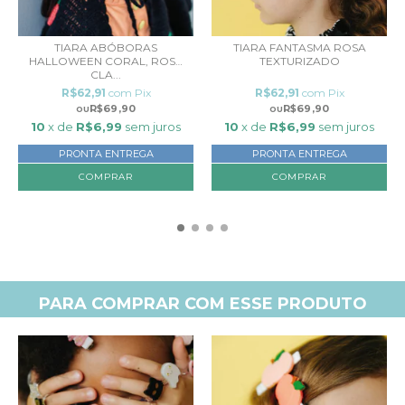
TIARA ABÓBORAS
TIARA FANTASMA ROSA
HALLOWEEN CORAL, ROSA
TEXTURIZADO
CLA...
R$62,91
com
Pix
R$62,91
com
Pix
R$69,90
R$69,90
10
x de
R$6,99
sem juros
10
x de
R$6,99
sem juros
PRONTA ENTREGA
PRONTA ENTREGA
PARA COMPRAR COM ESSE PRODUTO