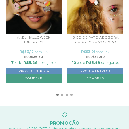
ANEL HALLOWEEN
BICO DE PATO ABÓBORA
(UNIDADE)
CORAL E ROSA CLARO
R$33,12
com
Pix
R$53,91
com
Pix
R$36,80
R$59,90
7
x de
R$5,26
sem juros
10
x de
R$5,99
sem juros
PRONTA ENTREGA
PRONTA ENTREGA
COMPRAR
PROMOÇÃO