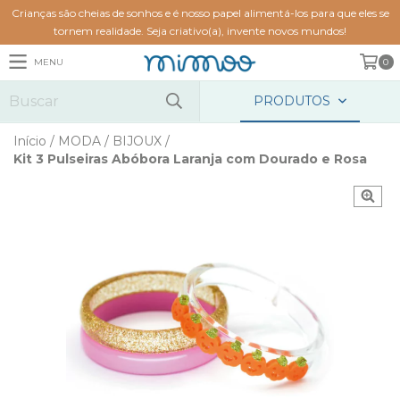
Crianças são cheias de sonhos e é nosso papel alimentá-los para que eles se
tornem realidade. Seja criativo(a), invente novos mundos!
MENU
0
PRODUTOS
Início
/
MODA
/
BIJOUX
/
Kit 3 Pulseiras Abóbora Laranja com Dourado e Rosa