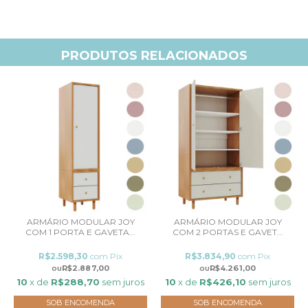
PRODUTOS RELACIONADOS
ARMÁRIO MODULAR JOY
ARMÁRIO MODULAR JOY
COM 1 PORTA E GAVETA...
COM 2 PORTAS E GAVET...
R$2.598,30
com
Pix
R$3.834,90
com
Pix
R$2.887,00
R$4.261,00
10
x de
R$288,70
sem juros
10
x de
R$426,10
sem juros
SOB ENCOMENDA
SOB ENCOMENDA