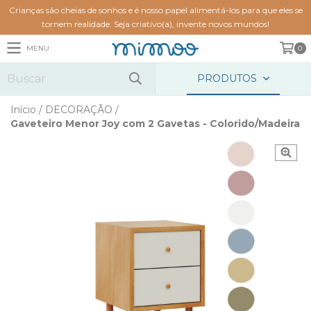
Crianças são cheias de sonhos e é nosso papel alimentá-los para que eles se
tornem realidade. Seja criativo(a), invente novos mundos!
MENU
0
PRODUTOS
Início
/
DECORAÇÃO
/
Gaveteiro Menor Joy com 2 Gavetas - Colorido/Madeira