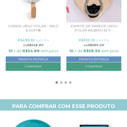
CABIDE URSO POLAR - WILD
ENFEITE DE PAREDE URSO
& SOFT®
POLAR KASBAH 32 X...
R$493,92
com
Pix
R$530,10
com
Pix
R$548,80
R$589,00
10
x de
R$54,88
sem juros
10
x de
R$58,90
sem juros
PRONTA ENTREGA
PRONTA ENTREGA
PARA COMPRAR COM ESSE PRODUTO