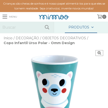
Crianças são cheias de sonhos e é nosso papel alimentá-los para que eles se
tornem realidade. Seja criativo(a), invente novos mundos!
MENU
0
PRODUTOS
Início
/
DECORAÇÃO
/
OBJETOS DECORATIVOS
/
Copo Infantil Urso Polar - Omm Design