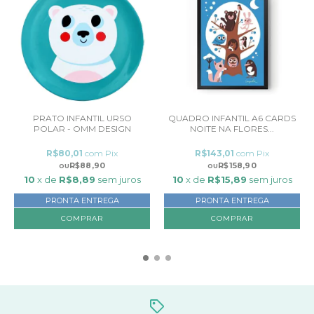
PRATO INFANTIL URSO
QUADRO INFANTIL A6 CARDS
POLAR - OMM DESIGN
NOITE NA FLORES...
R$80,01
com
Pix
R$143,01
com
Pix
R$88,90
R$158,90
10
x de
R$8,89
sem juros
10
x de
R$15,89
sem juros
PRONTA ENTREGA
PRONTA ENTREGA
COMPRAR