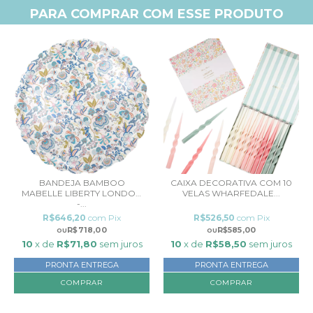
PARA COMPRAR COM ESSE PRODUTO
BANDEJA BAMBOO
CAIXA DECORATIVA COM 10
MABELLE LIBERTY LONDON
VELAS WHARFEDALE...
-...
R$646,20
com
Pix
R$526,50
com
Pix
R$718,00
R$585,00
10
x de
R$71,80
sem juros
10
x de
R$58,50
sem juros
PRONTA ENTREGA
PRONTA ENTREGA