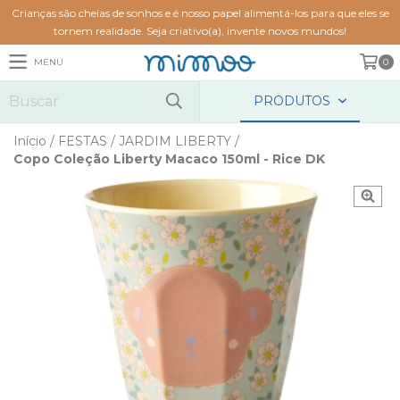
Crianças são cheias de sonhos e é nosso papel alimentá-los para que eles se
tornem realidade. Seja criativo(a), invente novos mundos!
MENU
0
PRODUTOS
Início
/
FESTAS
/
JARDIM LIBERTY
/
Copo Coleção Liberty Macaco 150ml - Rice DK