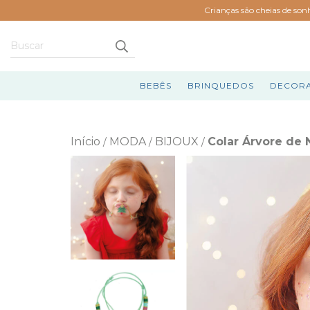
Crianças são cheias de son
BEBÊS
BRINQUEDOS
DECOR
Início
MODA
BIJOUX
Colar Árvore de 
/
/
/