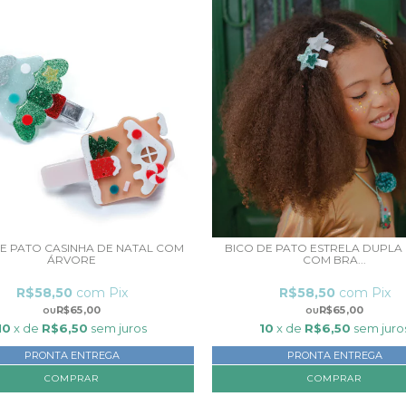
DE PATO CASINHA DE NATAL COM
BICO DE PATO ESTRELA DUPLA
ÁRVORE
COM BRA...
R$58,50
com
Pix
R$58,50
com
Pix
R$65,00
R$65,00
10
x de
R$6,50
sem juros
10
x de
R$6,50
sem juro
PRONTA ENTREGA
PRONTA ENTREGA