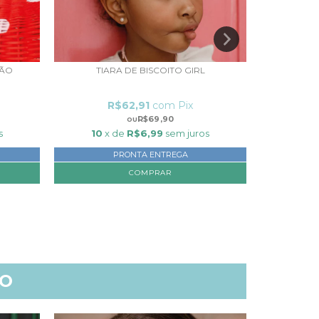
ÇÃO
TIARA DE BISCOITO GIRL
TI
R$62,91
com
Pix
R$69,90
s
10
x de
R$6,99
sem juros
10
x
PRONTA ENTREGA
TO