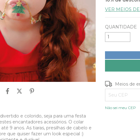
VER MEIOS D
QUANTIDADE
Entregas para o
Meios de e
Não sei meu CEP
vertido e colorido, seja para uma festa
r estes encantadores acessórios. O colar
 até 9 anos. As tiaras, presilhas de cabelo e
e que quiser fazer um look especial :)
esistente e durável.