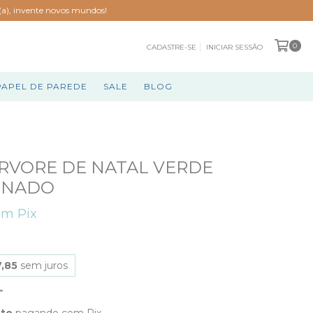
o(a), invente novos mundos!
0
CADASTRE-SE
INICIAR SESSÃO
PAPEL DE PAREDE
SALE
BLOG
RVORE DE NATAL VERDE
INADO
om
Pix
,85
sem juros
nto
pagando com Pix