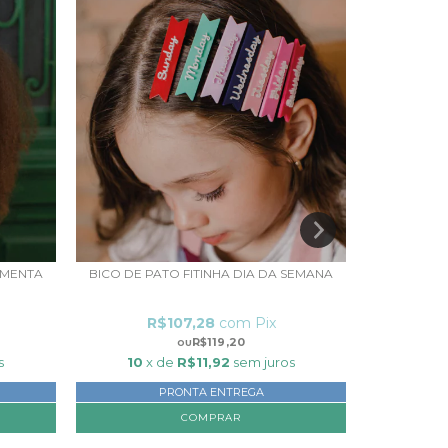
 MENTA
BICO DE PATO FITINHA DIA DA SEMANA
BICO 
R$107,28
com
Pix
R$119,20
s
10
x de
R$11,92
sem juros
10
x
PRONTA ENTREGA