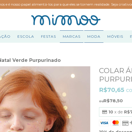
hos e é nosso papel alimentá-los para que eles se tornem realidade. Seja criativ
AÇÃO
ESCOLA
FESTAS
MARCAS
MODA
MÓVEIS
Natal Verde Purpurinado
COLAR Á
PURPUR
R$70,65
c
R$78,50
10
x de
R$7
10% de desco