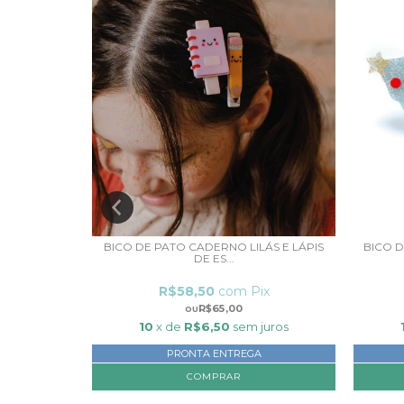
EQUINHO DE
BICO DE PATO CADERNO LILÁS E LÁPIS
BICO 
DE ES...
ix
R$58,50
com
Pix
R$65,00
juros
10
x de
R$6,50
sem juros
PRONTA ENTREGA