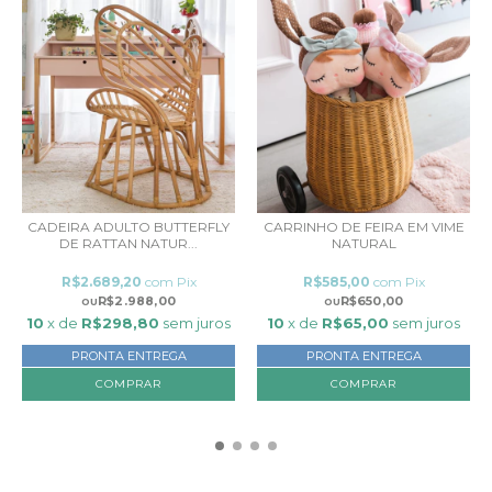
CADEIRA ADULTO BUTTERFLY
CARRINHO DE FEIRA EM VIME
DE RATTAN NATUR...
NATURAL
R$2.689,20
com
Pix
R$585,00
com
Pix
R$2.988,00
R$650,00
10
x de
R$298,80
sem juros
10
x de
R$65,00
sem juros
PRONTA ENTREGA
PRONTA ENTREGA