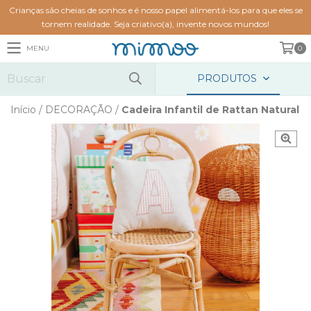
Crianças são cheias de sonhos e é nosso papel alimentá-los para que eles se
tornem realidade. Seja criativo(a), invente novos mundos!
MENU
0
PRODUTOS
Início
/
DECORAÇÃO
/
Cadeira Infantil de Rattan Natural