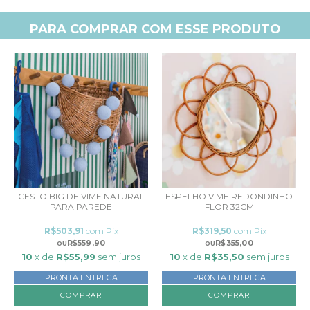
PARA COMPRAR COM ESSE PRODUTO
CESTO BIG DE VIME NATURAL
ESPELHO VIME REDONDINHO
PARA PAREDE
FLOR 32CM
R$503,91
com
Pix
R$319,50
com
Pix
R$559,90
R$355,00
10
x de
R$55,99
sem juros
10
x de
R$35,50
sem juros
PRONTA ENTREGA
PRONTA ENTREGA